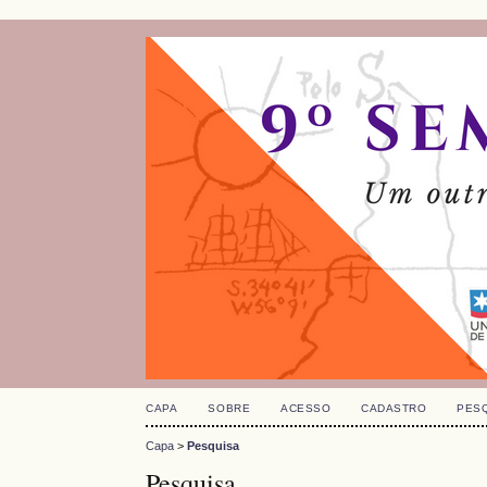
CAPA
SOBRE
ACESSO
CADASTRO
PES
Capa
>
Pesquisa
Pesquisa