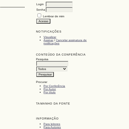
Login
Senha
Lembrar de mim
NOTIFICAÇÕES
Visualizar
Assinar
/
Cancelar assinatura de
notificações
CONTEÚDO DA CONFERÊNCIA
Pesquisa
Procurar
Por Conferência
Por Autor
Por título
TAMANHO DA FONTE
INFORMAÇÃO
Para leitores
Para Autores