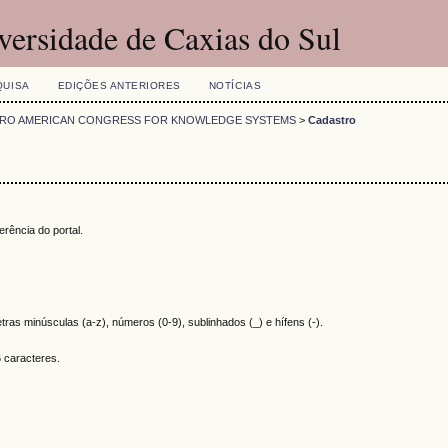
versidade de Caxias do Sul
QUISA
EDIÇÕES ANTERIORES
NOTÍCIAS
IBERO AMERICAN CONGRESS FOR KNOWLEDGE SYSTEMS
>
Cadastro
rência do portal.
tras minúsculas (a-z), números (0-9), sublinhados (_) e hífens (-).
 caracteres.