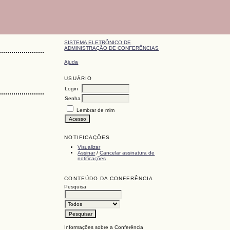
SISTEMA ELETRÔNICO DE
ADMINISTRAÇÃO DE CONFERÊNCIAS
Ajuda
USUÁRIO
Login
Senha
Lembrar de mim
NOTIFICAÇÕES
Visualizar
Assinar
/
Cancelar assinatura de
notificações
CONTEÚDO DA CONFERÊNCIA
Pesquisa
Informações sobre a Conferência