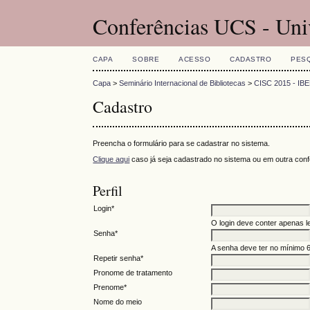
Conferências UCS - Uni
CAPA
SOBRE
ACESSO
CADASTRO
PES
Capa
>
Seminário Internacional de Bibliotecas
>
CISC 2015 - 
Cadastro
Preencha o formulário para se cadastrar no sistema.
Clique aqui
caso já seja cadastrado no sistema ou em outra confe
Perfil
Login*
O login deve conter apenas le
Senha*
A senha deve ter no mínimo 6
Repetir senha*
Pronome de tratamento
Prenome*
Nome do meio