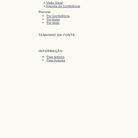
»
Visão Geral
»
Agenda da Conferência
Procurar
Por Conferência
Por Autor
Por título
TAMANHO DA FONTE
INFORMAÇÃO
Para leitores
Para Autores