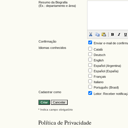
Resumo da Biografia
(Ex.: departamento e área)
Confirmação
Enviar e-mail de confirm
Idiomas conhecidos
Català
Deutsch
English
Español (Argentina)
Español (España)
Français
Italiano
Português (Brasil)
Cadastrar como
Leitor
: Receber notifica
* Indica campo obrigatório
Política de Privacidade