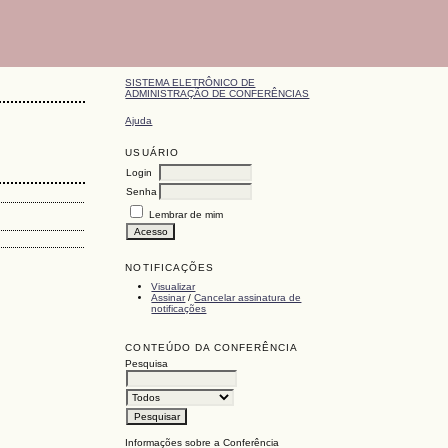
SISTEMA ELETRÔNICO DE
ADMINISTRAÇÃO DE CONFERÊNCIAS
Ajuda
USUÁRIO
Login
Senha
Lembrar de mim
NOTIFICAÇÕES
Visualizar
Assinar
/
Cancelar assinatura de
notificações
CONTEÚDO DA CONFERÊNCIA
Pesquisa
Informações sobre a Conferência