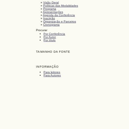
»
Visão Geral
»
Políticas das Modalidades
»
Programa
»
Apresentações
»
Agenda da Conferência
»
Inscrição
»
Organização e Parceiros
»
Cronograma
Procurar
Por Conferência
Por Autor
Por título
TAMANHO DA FONTE
INFORMAÇÃO
Para leitores
Para Autores