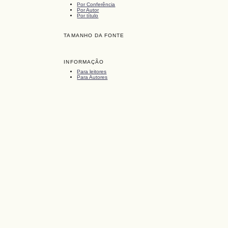
Por Conferência
Por Autor
Por título
TAMANHO DA FONTE
INFORMAÇÃO
Para leitores
Para Autores