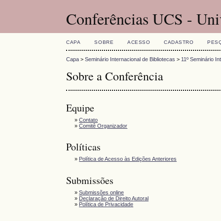
Conferências UCS - Uni
CAPA
SOBRE
ACESSO
CADASTRO
PES
Capa
>
Seminário Internacional de Bibliotecas
>
11º Seminário In
Sobre a Conferência
Equipe
»
Contato
»
Comitê Organizador
Políticas
»
Política de Acesso às Edições Anteriores
Submissões
»
Submissões online
»
Declaração de Direito Autoral
»
Política de Privacidade