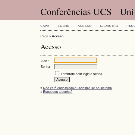
Conferências UCS - Uni
CAPA
SOBRE
ACESSO
CADASTRO
PES
Capa
>
Acesso
Acesso
Login
Senha
Lembrete com login e senha
»
Não está cadastrado? Cadastre-se no sistema
»
Esqueceu a senha?