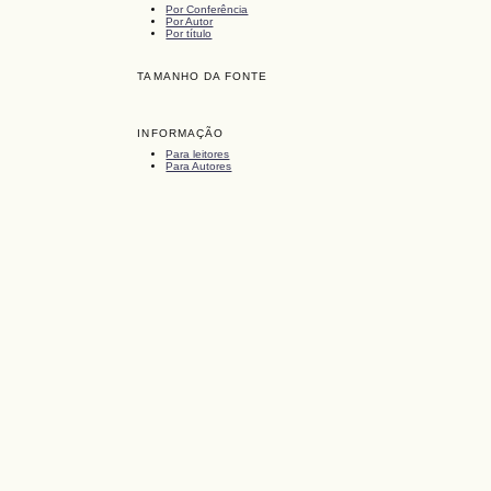
Por Conferência
Por Autor
Por título
TAMANHO DA FONTE
INFORMAÇÃO
Para leitores
Para Autores