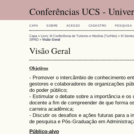
Conferências UCS - Univer
CAPA
SOBRE
ACESSO
CADASTRO
PESQUISA
Capa
>
Livro: III Conferência de Turismo e História (TurHist)
>
XI Seminá
SIPAD
>
Visão Geral
Visão Geral
Objetivos
- Promover o intercâmbio de conhecimento ent
gestores e colaboradores de organizações públ
do poder público;
- Estimular o debate sobre a importância e os
docente a fim de compreender de que forma o
carreira acadêmica;
- Discutir os desafios e ações futuras para a 
de pesquisa e Pós-Graduação em Administraçã
Público-alvo