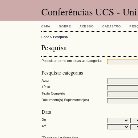
Conferências UCS - Uni
CAPA
SOBRE
ACESSO
CADASTRO
PES
Capa
>
Pesquisa
Pesquisa
Pesquisar termo em todas as categorias
Pesquisar categorias
Autor
Título
Texto Completo
Documento(s) Suplementar(es)
Data
De
Até
Termos indexados