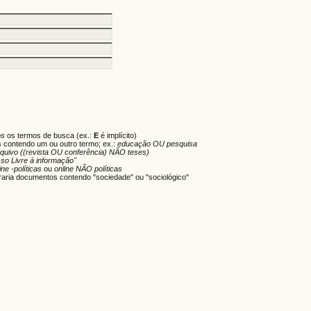
os
os termos de busca (ex.:
E
é implícito)
s contendo um ou outro termo; ex.:
educação OU pesquisa
rquivo ((revista OU conferência) NÃO teses)
so Livre à informação"
ine -políticas
ou
online NÃO políticas
aria documentos contendo "sociedade" ou "sociológico"