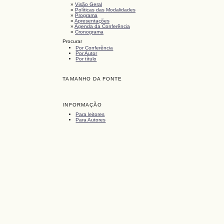
»
Visão Geral
»
Políticas das Modalidades
»
Programa
»
Apresentações
»
Agenda da Conferência
»
Cronograma
Procurar
Por Conferência
Por Autor
Por título
TAMANHO DA FONTE
INFORMAÇÃO
Para leitores
Para Autores