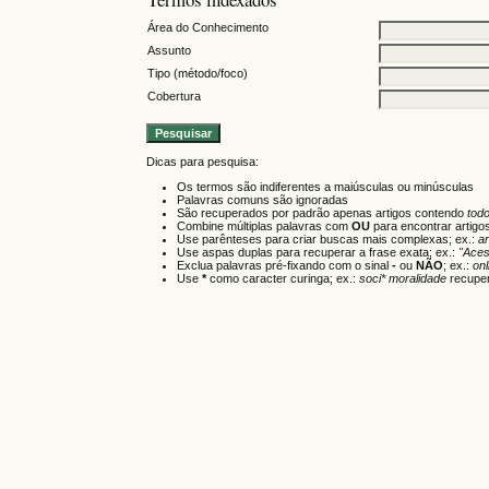
Área do Conhecimento
Assunto
Tipo (método/foco)
Cobertura
Dicas para pesquisa:
Os termos são indiferentes a maiúsculas ou minúsculas
Palavras comuns são ignoradas
São recuperados por padrão apenas artigos contendo
tod
Combine múltiplas palavras com
OU
para encontrar artigo
Use parênteses para criar buscas mais complexas; ex.:
a
Use aspas duplas para recuperar a frase exata; ex.:
"Aces
Exclua palavras pré-fixando com o sinal
-
ou
NÃO
; ex.:
onl
Use
*
como caracter curinga; ex.:
soci* moralidade
recuper