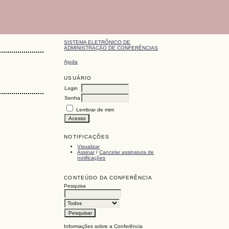
SISTEMA ELETRÔNICO DE
ADMINISTRAÇÃO DE CONFERÊNCIAS
Ajuda
USUÁRIO
Login
Senha
Lembrar de mim
NOTIFICAÇÕES
Visualizar
Assinar
/
Cancelar assinatura de
notificações
CONTEÚDO DA CONFERÊNCIA
Pesquisa
Informações sobre a Conferência