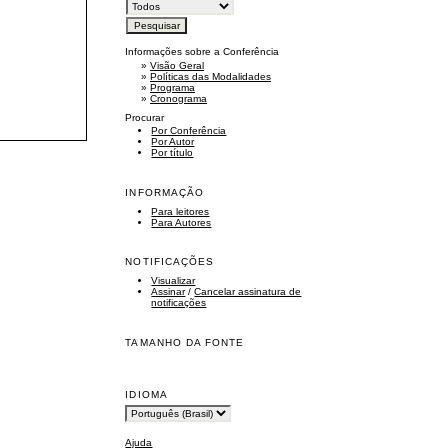
Informações sobre a Conferência
»
Visão Geral
»
Políticas das Modalidades
»
Programa
»
Cronograma
Procurar
Por Conferência
Por Autor
Por título
INFORMAÇÃO
Para leitores
Para Autores
NOTIFICAÇÕES
Visualizar
Assinar
/
Cancelar assinatura de
notificações
TAMANHO DA FONTE
IDIOMA
Ajuda