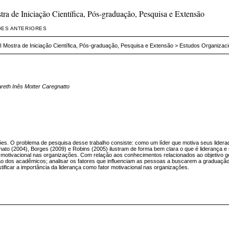
a de Iniciação Científica, Pós-graduação, Pesquisa e Extensão
ÕES ANTERIORES
I Mostra de Iniciação Científica, Pós-graduação, Pesquisa e Extensão
>
Estudos Organizaci
areth Inês Motter Caregnatto
es. O problema de pesquisa desse trabalho consiste: como um líder que motiva seus lidera
to (2004), Borges (2009) e Robins (2005) ilustram de forma bem clara o que é liderança e se
r motivacional nas organizações. Com relação aos conhecimentos relacionados ao objetivo ger
epção dos acadêmicos; analisar os fatores que influenciam as pessoas a buscarem a graduação 
tificar a importância da liderança como fator motivacional nas organizações.