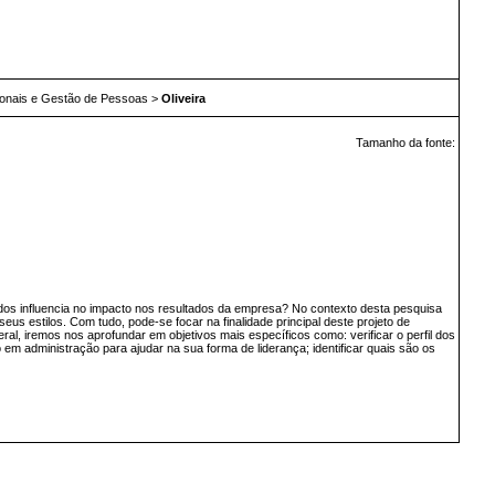
onais e Gestão de Pessoas
>
Oliveira
Tamanho da fonte:
dos influencia no impacto nos resultados da empresa? No contexto desta pesquisa
us estilos. Com tudo, pode-se focar na finalidade principal deste projeto de
al, iremos nos aprofundar em objetivos mais específicos como: verificar o perfil dos
em administração para ajudar na sua forma de liderança; identificar quais são os