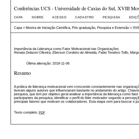
Conferências UCS - Universidade de Caxias do Sul, XVIII Mostr
CAPA
SOBRE
ACESSO
CADASTRO
PESQUISA
EDIÇ
Capa
>
Mostra de Iniciação Científica, Pós-graduação, Pesquisa e Extensão
>
XVII
Importância da Liderança como Fator Motivacional nas Organizações
Renata Delazeri Oliveira, Eberson Cordeiro de Almeida, Fabio Teodoro Tolfo, Marg
Última alteração: 2018-11-06
Resumo
A prática de liderança motivacional vem crescendo constantemente nas organizaçõ
tiveram alguns autores que influenciaram bastante no andamento do artigo. Chiavena
pesquisa, que tem por objetivo geral analisar a importância da liderança como fato
participantes da pesquisa; identificar o perfil do líder motivador segundo a perc
principais fatores que motivam os colaboradores. Esta etapa vem para buscar e jus
Texto completo:
PDF