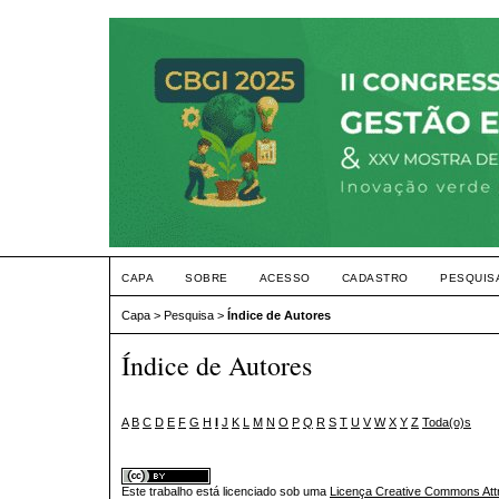
CAPA
SOBRE
ACESSO
CADASTRO
PESQUIS
Capa
>
Pesquisa
>
Índice de Autores
Índice de Autores
A
B
C
D
E
F
G
H
I
J
K
L
M
N
O
P
Q
R
S
T
U
V
W
X
Y
Z
Toda(o)s
Este trabalho está licenciado sob uma
Licença Creative Commons Attr