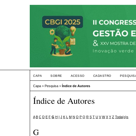
CAPA
SOBRE
ACESSO
CADASTRO
PESQUIS
Capa
>
Pesquisa
>
Índice de Autores
Índice de Autores
A
B
C
D
E
F
G
H
I
J
K
L
M
N
O
P
Q
R
S
T
U
V
W
X
Y
Z
Toda(o)s
G