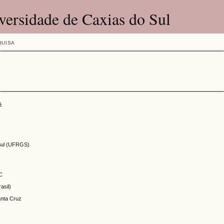
versidade de Caxias do Sul
QUISA
s
 Sul (UFRGS)
SC
asil)
anta Cruz