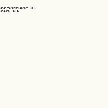
culdade Meridional &ndash; IMED
Meridional - IMED
e