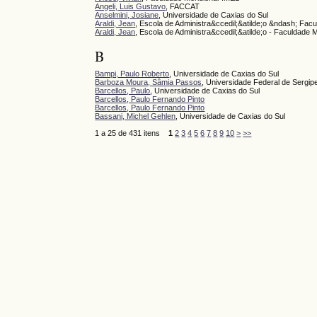
Angeli, Luis Gustavo
, FACCAT
Anselmini, Josiane
, Universidade de Caxias do Sul
Araldi, Jean
, Escola de Administra&ccedil;&atilde;o &ndash; Fa
Araldi, Jean
, Escola de Administra&ccedil;&atilde;o - Faculdade 
B
Bampi, Paulo Roberto
, Universidade de Caxias do Sul
Barboza Moura, Sâmia Passos
, Universidade Federal de Sergip
Barcellos, Paulo
, Universidade de Caxias do Sul
Barcellos, Paulo Fernando Pinto
Barcellos, Paulo Fernando Pinto
Bassani, Michel Gehlen
, Universidade de Caxias do Sul
1 a 25 de 431 itens
1
2
3
4
5
6
7
8
9
10
>
>>