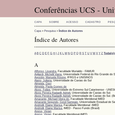
Conferências UCS - Uni
CAPA
SOBRE
ACESSO
CADASTRO
PES
Capa
>
Pesquisa
>
Índice de Autores
Índice de Autores
A
B
C
D
E
F
G
H
I
J
K
L
M
N
O
P
Q
R
S
T
U
V
W
X
Y
Z
Toda(o)
A
Affonso, Lisandra
, Faculdade Murialdo - FAMUR
Agliardi, Michelli Viana
, Universidade Federal do Rio Grande do
Agostini, Manuela Rösing
, IFRGS e UNISINOS
Alano, Juliana
, Universidade de Caxias do Sul
Almeida, Davi
Almeida, Paola Gomes de
Alves, Felipe
, Universidade do Extremo Sul Catarinense - UNE
Alves Pereira Radaelli, Adrieli
, Universidade de Caxias do Sul.
Alves Pereira Radaelli, Adrieli
, Universidade de Caxias do Sul. (Br
Amarante, Michael Vieira do
, Faculdade Meridional IMED
Amarante Segundo, Gesil Sampaio
, Universidade Estadual de S
Andriolli, Elaine Marisa
, Faculdade Meridional -IMED
Andriolli, Elaine Marisa
, IMED - Passo Fundo (Brasil)
Anese, Vivian
Anese, Vivian
, Faculdade Meridional-IMED