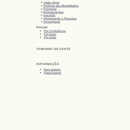
»
Visão Geral
»
Políticas das Modalidades
»
Programa
»
Apresentações
»
Inscrição
»
Organização e Parceiros
»
Cronograma
Procurar
Por Conferência
Por Autor
Por título
TAMANHO DA FONTE
INFORMAÇÃO
Para leitores
Para Autores