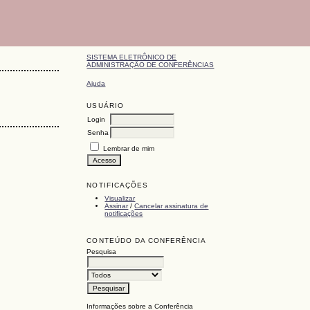
SISTEMA ELETRÔNICO DE
ADMINISTRAÇÃO DE CONFERÊNCIAS
Ajuda
USUÁRIO
Login
Senha
Lembrar de mim
NOTIFICAÇÕES
Visualizar
Assinar
/
Cancelar assinatura de
notificações
CONTEÚDO DA CONFERÊNCIA
Pesquisa
Informações sobre a Conferência