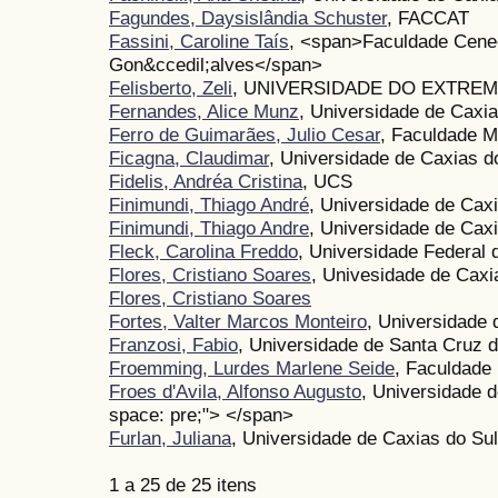
Fagundes, Daysislândia Schuster
, FACCAT
Fassini, Caroline Taís
, <span>Faculdade Cenec
Gon&ccedil;alves</span>
Felisberto, Zeli
, UNIVERSIDADE DO EXTREM
Fernandes, Alice Munz
, Universidade de Caxia
Ferro de Guimarães, Julio Cesar
, Faculdade M
Ficagna, Claudimar
, Universidade de Caxias d
Fidelis, Andréa Cristina
, UCS
Finimundi, Thiago André
, Universidade de Cax
Finimundi, Thiago Andre
, Universidade de Cax
Fleck, Carolina Freddo
, Universidade Federa
Flores, Cristiano Soares
, Univesidade de Caxi
Flores, Cristiano Soares
Fortes, Valter Marcos Monteiro
, Universidade 
Franzosi, Fabio
, Universidade de Santa Cruz d
Froemming, Lurdes Marlene Seide
, Faculdade
Froes d'Avila, Alfonso Augusto
, Universidade 
space: pre;"> </span>
Furlan, Juliana
, Universidade de Caxias do Sul
1 a 25 de 25 itens