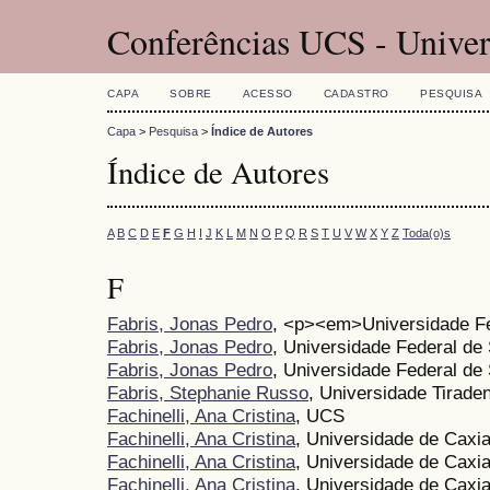
Conferências UCS - Univer
CAPA
SOBRE
ACESSO
CADASTRO
PESQUISA
Capa
>
Pesquisa
>
Índice de Autores
Índice de Autores
A
B
C
D
E
F
G
H
I
J
K
L
M
N
O
P
Q
R
S
T
U
V
W
X
Y
Z
Toda(o)s
F
Fabris, Jonas Pedro
, <p><em>Universidade F
Fabris, Jonas Pedro
, Universidade Federal de
Fabris, Jonas Pedro
, Universidade Federal de 
Fabris, Stephanie Russo
, Universidade Tirade
Fachinelli, Ana Cristina
, UCS
Fachinelli, Ana Cristina
, Universidade de Caxia
Fachinelli, Ana Cristina
, Universidade de Caxi
Fachinelli, Ana Cristina
, Universidade de Caxia