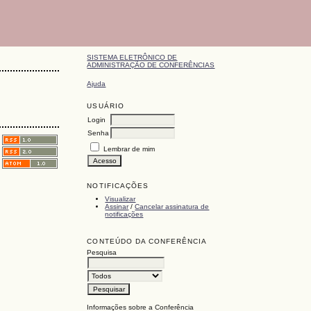
SISTEMA ELETRÔNICO DE
ADMINISTRAÇÃO DE CONFERÊNCIAS
Ajuda
USUÁRIO
Login
Senha
Lembrar de mim
NOTIFICAÇÕES
Visualizar
Assinar
/
Cancelar assinatura de
notificações
CONTEÚDO DA CONFERÊNCIA
Pesquisa
Informações sobre a Conferência