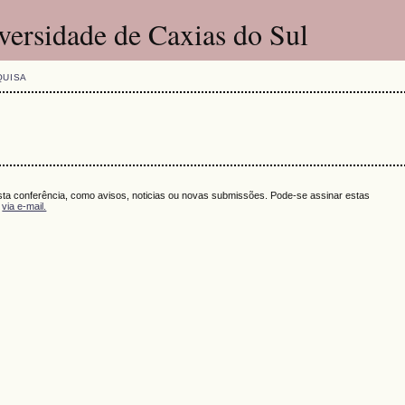
versidade de Caxias do Sul
QUISA
sta conferência, como avisos, noticias ou novas submissões. Pode-se assinar estas
u
via e-mail.