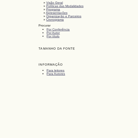
»
Visão Geral
»
Políticas das Modalidades
»
Programa
»
Apresentações
»
Organização e Parceiros
»
Cronograma
Procurar
Por Conferência
Por Autor
Por título
TAMANHO DA FONTE
INFORMAÇÃO
Para leitores
Para Autores