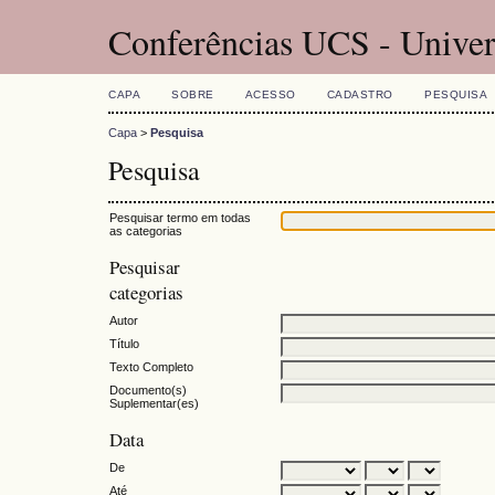
Conferências UCS - Univer
CAPA
SOBRE
ACESSO
CADASTRO
PESQUISA
Capa
>
Pesquisa
Pesquisa
Pesquisar termo em todas
as categorias
Pesquisar
categorias
Autor
Título
Texto Completo
Documento(s)
Suplementar(es)
Data
De
Até