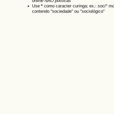
online NÃO políticas
Use
*
como caracter curinga; ex.:
soci* mo
contendo "sociedade" ou "sociológico"