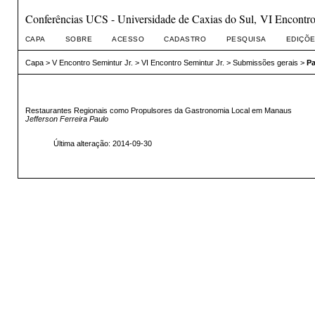
Conferências UCS - Universidade de Caxias do Sul, VI Encontro 
CAPA
SOBRE
ACESSO
CADASTRO
PESQUISA
EDIÇÕE
Capa
>
V Encontro Semintur Jr.
>
VI Encontro Semintur Jr.
>
Submissões gerais
>
Pa
Restaurantes Regionais como Propulsores da Gastronomia Local em Manaus
Jefferson Ferreira Paulo
Última alteração: 2014-09-30