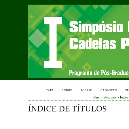
CAPA
SOBRE
ACESSO
CADASTRO
PE
Capa
>
Pesquisa
>
Índice 
ÍNDICE DE TÍTULOS