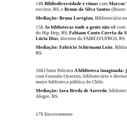
14h
Bibliodiversidade e rimas
com
Marcus V
escritor, RS, e
Bruno da Silva Santos
(Bruno 
Mediação:
Bruna Loregian
, Bibliotecária 
15h
As bibliotecas onde a gente não vê
com 
do Hip Hop, RS,
Fabiano Couto Corrêa da S
Lúcia Dias
, docente da FABICO/UFRGS, RS
Mediação:
Fabrício Schirmann Leão
, Bibli
RS.
16h15min Palestra
A biblioteca imaginada:
com Gonzalo Oyarzun, bibliotecário e diretor
maior biblioteca pública do Chile.
Mediação:
Iara Breda de Azeredo
, bibliote
Alegre, RS.
17h Encerramento