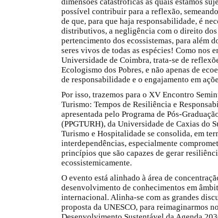
dimensões catastróficas as quais estamos suj
possível contribuir para a reflexão, semean
de que, para que haja responsabilidade, é ne
distributivos, a negligência com o direito dos
pertencimento dos ecossistemas, para além dos
seres vivos de todas as espécies! Como nos en
Universidade de Coimbra, trata-se de reflexõ
Ecologismo dos Pobres, e não apenas de ecoef
de responsabilidade e o engajamento em ações
Por isso, trazemos para o XV Encontro Semint
Turismo: Tempos de Resiliência e Responsabi
apresentada pelo Programa de Pós-Graduação
(PPGTURH), da Universidade de Caxias do Su
Turismo e Hospitalidade se consolida, em ter
interdependências, especialmente comprome
princípios que são capazes de gerar resiliênc
ecossistemicamente.
O evento está alinhado à área de concentra
desenvolvimento de conhecimentos em âmbito 
internacional. Alinha-se com as grandes discu
proposta da UNESCO, para reimaginarmos noss
Desenvolvimento Sustentável da Agenda 2030