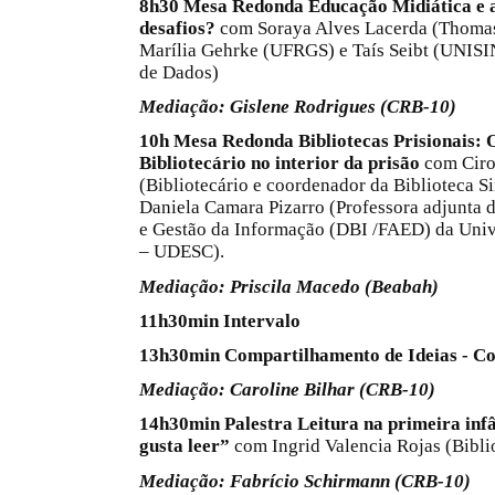
8h30 Mesa Redonda Educação Midiática e as
desafios?
com Soraya Alves Lacerda (Thomas
Marília Gehrke (UFRGS) e Taís Seibt (UNISI
de Dados)
Mediação: Gislene Rodrigues (CRB-10)
10h Mesa Redonda
Bibliotecas Prisionais: 
Bibliotecário no interior da prisão
com Ciro
(Bibliotecário e coordenador da Biblioteca S
Daniela Camara Pizarro (Professora adjunta
e Gestão da Informação (DBI /FAED) da Univ
– UDESC).
Mediação: Priscila Macedo (Beabah)
11h30min Intervalo
13h30min Compartilhamento de Ideias - C
Mediação: Caroline Bilhar (CRB-10)
14h30min Palestra Leitura na primeira inf
gusta leer”
com Ingrid Valencia Rojas (Biblio
Mediação: Fabrício Schirmann (CRB-10)