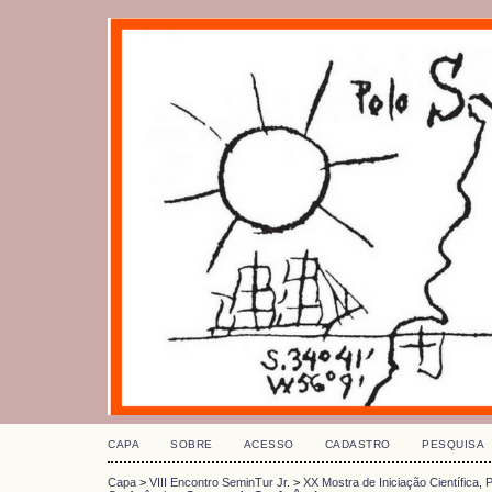
CAPA
SOBRE
ACESSO
CADASTRO
PESQUISA
Capa
>
VIII Encontro SeminTur Jr.
>
XX Mostra de Iniciação Científica