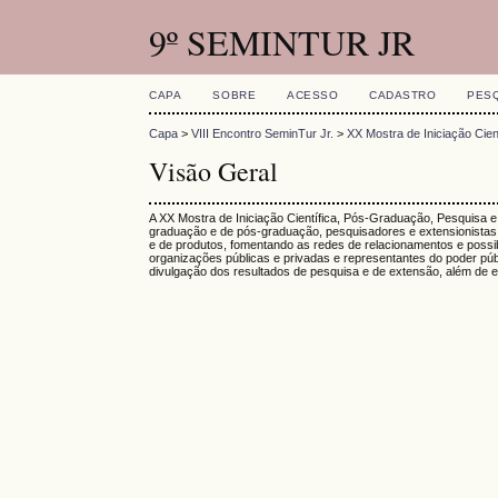
9º SEMINTUR JR
CAPA
SOBRE
ACESSO
CADASTRO
PES
Capa
>
VIII Encontro SeminTur Jr.
>
XX Mostra de Iniciação Cie
Visão Geral
A XX Mostra de Iniciação Científica, Pós-Graduação, Pesquisa e
graduação e de pós-graduação, pesquisadores e extensionistas
e de produtos, fomentando as redes de relacionamentos e possib
organizações públicas e privadas e representantes do poder públic
divulgação dos resultados de pesquisa e de extensão, além de e