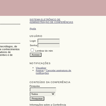
SISTEMA ELETRÔNICO DE
ADMINISTRAÇÃO DE CONFERÊNCIAS
Ajuda
USUÁRIO
Login
Senha
 tecnólogos, de
 de conhecimentos
Lembrar de mim
adores de
centivo e de
NOTIFICAÇÕES
Visualizar
Assinar
/
Cancelar assinatura de
notificações
CONTEÚDO DA CONFERÊNCIA
Pesquisa
Informações sobre a Conferência