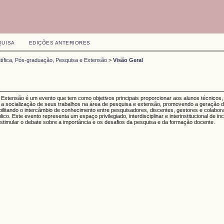
QUISA
EDIÇÕES ANTERIORES
ntífica, Pós-graduação, Pesquisa e Extensão
>
Visão Geral
 Extensão é um evento que tem como objetivos principais proporcionar aos alunos técnicos,
 a socialização de seus trabalhos na área de pesquisa e extensão, promovendo a geração
ilitando o intercâmbio de conhecimento entre pesquisadores, discentes, gestores e colabor
o. Este evento representa um espaço privilegiado, interdisciplinar e interinstitucional de in
stimular o debate sobre a importância e os desafios da pesquisa e da formação docente.