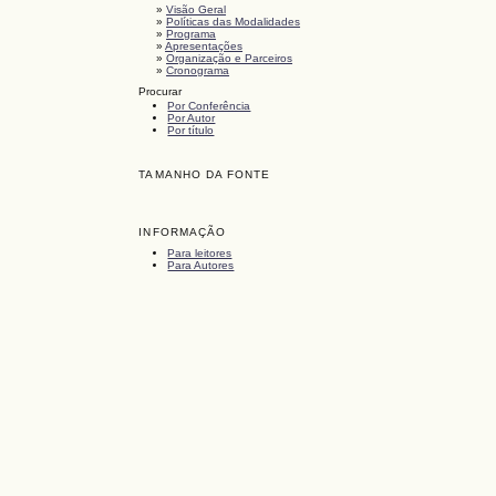
»
Visão Geral
»
Políticas das Modalidades
»
Programa
»
Apresentações
»
Organização e Parceiros
»
Cronograma
Procurar
Por Conferência
Por Autor
Por título
TAMANHO DA FONTE
INFORMAÇÃO
Para leitores
Para Autores