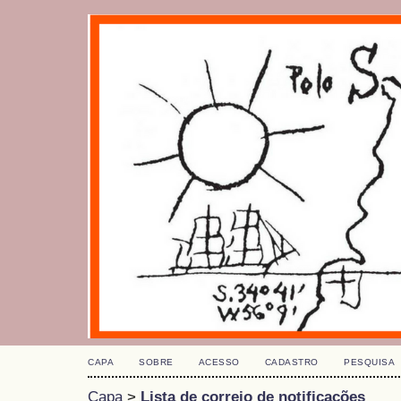
CAPA
SOBRE
ACESSO
CADASTRO
PESQUISA
Capa
>
Lista de correio de notificações