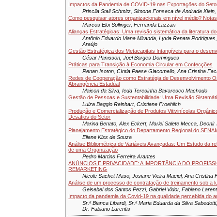
Impactos da Pandemia de COVID-19 nas Exportações do Setor
Priscila Stail Schmitz, Simone Fonseca de Andrade Klein,
Como pesquisar atores organizacionais em nível médio? Notas
Marcos Eloi Söllinger, Fernanda Lazzari
Alianças Estratégicas: Uma revisão sistemática da literatura d
Antônio Eduardo Viana Miranda, Lyvia Renata Rodrigues, 
Araújo
Gestão Estratégica dos Metacapitais Intangíveis para o dese
César Panisson, Joel Borges Domingues
Práticas para Transição à Economia Circular em Confecções
Renan Isoton, Cíntia Paese Giacomello, Ana Cristina Fach
Redes de Cooperação como Estratégia de Desenvolvimento 
Abrangência Estadual
Maicon da Silva, Ieda Teresinha Bavaresco Machado
Gestão de Pessoas e Sustentabilidade: Uma Revisão Sistemát
Luiza Baggio Reinhart, Cristiane Froehlich
Produção e Comercialização de Produtos Vitivinícolas Orgânic
Desafios do Setor
Marina Benato, Alex Eckert, Marlei Salete Mecca, Deoni
Planejamento Estratégico do Departamento Regional do SENAI/
Eliane Kiss de Souza
Análise Bibliométrica de Variáveis Avançadas: Um Estudo da rel
de uma Organização
Pedro Martins Ferreira Arantes
ANÚNCIOS E PRIVACIDADE: A IMPORTÂNCIA DO PROFISS
REMARKETING
Nicole Sachet Maso, Josiane Vieira Maciel, Ana Cristina Fa
Análise de um processo de contratação de treinamento sob a l
Geisebel dos Santos Pezzi, Gabriel Vidor, Fabiano Larent
Impacto da pandemia da Covid-19 na qualidade percebida do a
Sr.ª Bianca Libardi, Sr.ª Maria Eduarda da Silva Sabedotti
Dr. Fabiano Larentis