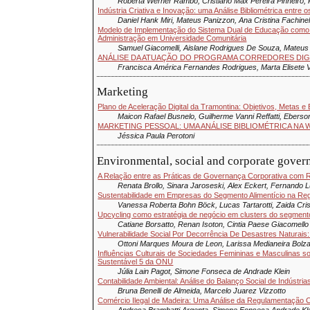
Roberta Werner Rambo, Cristiano Max Pereira Pinheiro
Indústria Criativa e Inovação: uma Análise Bibliométrica entre
Daniel Hank Miri, Mateus Panizzon, Ana Cristina Fachinelli
Modelo de Implementação do Sistema Dual de Educação como 
Administração em Universidade Comunitária
Samuel Giacomelli, Aislane Rodrigues De Souza, Mateus
ANÁLISE DA ATUAÇÃO DO PROGRAMA CORREDORES DIGI
Francisca América Fernandes Rodrigues, Marta Elisete
Marketing
Plano de Aceleração Digital da Tramontina: Objetivos, Metas e 
Maicon Rafael Busnelo, Guilherme Vanni Reffatti, Eberso
MARKETING PESSOAL: UMA ANÁLISE BIBLIOMÉTRICA NA W
Jéssica Paula Perotoni
Environmental, social and corporate gover
A Relação entre as Práticas de Governança Corporativa com Ren
Renata Brollo, Sinara Jaroseski, Alex Eckert, Fernando Lu
Sustentabilidade em Empresas do Segmento Alimentício na Reg
Vanessa Roberta Bohn Böck, Lucas Tartarotti, Zaida Cris
Upcycling como estratégia de negócio em clusters do segmento
Catiane Borsatto, Renan Isoton, Cintia Paese Giacomello
Vulnerabilidade Social Por Decorrência De Desastres Naturais
Ottoni Marques Moura de Leon, Larissa Medianeira Bolza
Influências Culturais de Sociedades Femininas e Masculinas 
Sustentável 5 da ONU
Júlia Lain Pagot, Simone Fonseca de Andrade Klein
Contabilidade Ambiental: Análise do Balanço Social de Indústria
Bruna Benelli de Almeida, Marcelo Juarez Vizzotto
Comércio Ilegal de Madeira: Uma Análise da Regulamentação C
Andresa Brambatti Argenta, Simone Fonseca Andrade Kl