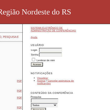
Região Nordeste do RS
SISTEMA ELETRÔNICO DE
ADMINISTRAÇÃO DE CONFERÊNCIAS
O, PESQUISA E
Ajuda
USUÁRIO
Login
Senha
Lembrar de mim
NOTIFICAÇÕES
Visualizar
Assinar
/
Cancelar assinatura de
PDF
notificações
PDF
CONTEÚDO DA CONFERÊNCIA
Pesquisa
PDF
PDF