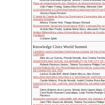
Plano de Implementação dos Objetivos do Desenvolvimento S
João Felipe Freitag, Naiara Elisa Kreling, Manoela Cielo
A GOVERNANÇA CORPORATIVA APLICADA NAS INSTITUIÇ
Jéssica Paula Perotoni
O papel do Capital de Risco na Governança Corporativa das e
acionário brasileiro
Mônica Trannin Hott, Thiago Borges Renault
Environmental, Social and Governance (ESG) e imputações jurí
Schirlei Mari Freder, Isabela Maria Stoco, Alexandre Fr
Análise Bibliométrica sobre A Importância do Modelo de Ges
Familiares
Cristiane Spido
Knowledge Cities World Summit
CENÁRIO DA ECONOMIA CRIATIVA NA CIDADE DE PELOTAS,
CAPITAIS
Aline da Luz Garcia, Priscila Nesello, Ana Cristina Fachinel
DISASTERS AND SOCIAL VULNERABILITY IN THE CITY OF
Rafaela Pastoura Santos, Tatiana Tucunduva Philippi Cor
A CONTRIBUIÇÃO DO PROGRAMA NOTA FISCAL GAÚCHA 
DE CAXIAS DO SUL (RS)
Larissa Scalia Boff, Marlei Salete Mecca, Alex Eckert
INFLUENCIADORES DIGITAIS E O SISTEMA DE CAPITAI
Camila Waltzer, Priscila Nesello, Isabel Cristina Rosa Ba
DIAGNÓSTICO DEL CAPITAL INSTRUMENTAL DE AREQUIP
2018
Glenn Roberto Arce Larrea, Wendy Anne Ugarte Mejía, C
Carol Rudh Huamani Cotacallapa, Leidy Fiorela Rodrigo 
Pacheco
Assessing community vulnerability with disaster risk mapping: t
Jairo Filho Sousa de Almeida, Tatiana Tucunduva Philippi 