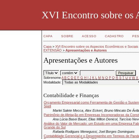
XVI Encontro sobre os 
CAPA
SOBRE
ACESSO
CADASTRO
PES
Capa
>
XVI Encontro sobre os Aspectos Econômicos e Sociais
EXTENSÃO
>
Apresentações e Autores
Apresentações e Autores
Sobrenome
A
B
C
D
E
F
G
H
I
J
K
L
M
N
O
P
Q
R
S
T
U
V
W
X
Modalidade:
Contabilidade e Finanças
Orçamento Empresarial como Ferramenta de Gestão e Sustenta
Spell
Marlei Salete Mecca, Alex Eckert, Bruno Mincato De Ávil
Patrimônio de Afetação em Empresas Incorporadoras da Constr
Ana Lúcia Basei Bauer, Elias Milton Denicol, Tarcísio Nev
Análise do Valor de Mercado: um Estudo em uma Empresa Fabr
Grande do Sul
Rafaela Rodigues Menegussi, Joel Borges Domingues
Contabilidade Gerencial e o Desempenho em Tempos de Pandemi