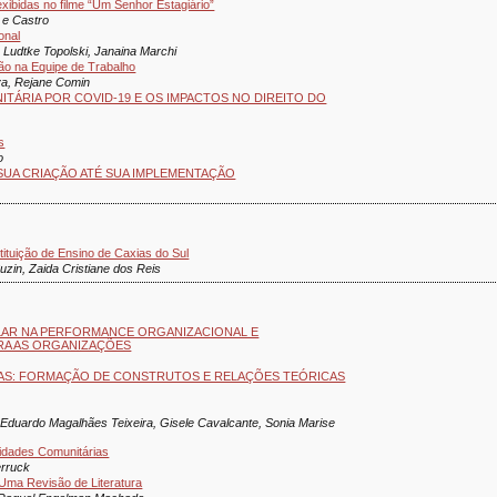
xibidas no filme “Um Senhor Estagiário”
 e Castro
onal
 Ludtke Topolski, Janaina Marchi
ão na Equipe de Trabalho
va, Rejane Comin
ITÁRIA POR COVID-19 E OS IMPACTOS NO DIREITO DO
s
o
SUA CRIAÇÃO ATÉ SUA IMPLEMENTAÇÃO
ituição de Ensino de Caxias do Sul
zin, Zaida Cristiane dos Reis
ULAR NA PERFORMANCE ORGANIZACIONAL E
RA AS ORGANIZAÇÕES
AS: FORMAÇÃO DE CONSTRUTOS E RELAÇÕES TEÓRICAS
 Eduardo Magalhães Teixeira, Gisele Cavalcante, Sonia Marise
idades Comunitárias
erruck
 Uma Revisão de Literatura