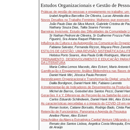
Estudos Organizacionais e Gestão de Pesso
Práticas de gestão de pessoas e engajamento no trabalho: u
Izabel Angélica Barcellos De Oliveira, Lucas Almeida dos
Novos Desafios no Trabalho Feminino: Mulheres que exercem 
João Paulo Dias da Silva Munck, Gabriele Cristina de Paul
Nathany Souza Dias, Talita Soares Ferreira
Barreiras Invisíveis: Estudo das Dificuldades da Comunidad
Sr Nathan Pedroni de Oliveira, Sr Guilherme Frozza Felix
Figueiró, Sra Ariana Raquel Philereno
Influência da Cultura e da Autogestão na Comunicação Organiz
Fabiana Salvator, Fernanda Rizzon, Mayara Pires Zanotto,
ESTILOS DE GESTÃO: UMA REVISÃO SISTEMÁTICA DA LIT
Heloisa Porto Soares, Ana Paula Grillo Rodrigues, Marcell
TREINAMENTO, DESENVOLVIMENTO E EDUCAÇÃO PARA 
DA LITERATURA
Maria Celina Lemos Macedo, Alex Eckert, Mario Antonio
Gamificação e Engajamento: Análise Bibliométrica nas Bases 
Daniel Hank Miri, Jéssica Paula Perotoni
Aprendizagem Organizacional e Transformação Digital: uma Aná
Dalila Bordignon, Daniel Hank Miri, Fabiano Larentis
A Implementação de Indicadores de Desempenho na Produção 
Michel de Barros, Geisebel dos Santos Pezzi, Daniel Hank
Gerações X e Y: Diferenças de Percepção na Satisfação com 
Carlos Eduardo Schlindwein, Daniel Hank Miri, Alex Ecker
As características percebidas e o impacto do COVID-19 em re
Renan Isoton, Catiane Borsatto, Rodrigo Bado, Cintia Pae
Retenção de Funcionários: Panorama e Agenda de Pesquisa
Anelise Pioner, Alex Eckert
Uma Análise da Aliança Estratégica Capital Venture Utilizando
Renato dos Santos Lisboa, Angelica Costa Mesquita, Ern
de Araújo