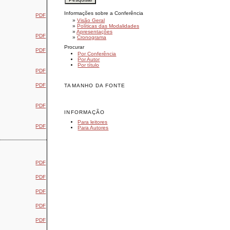
Informações sobre a Conferência
PDF
»
Visão Geral
»
Políticas das Modalidades
»
Apresentações
PDF
»
Cronograma
Procurar
PDF
Por Conferência
Por Autor
Por título
PDF
PDF
TAMANHO DA FONTE
PDF
INFORMAÇÃO
Para leitores
PDF
Para Autores
PDF
PDF
PDF
PDF
PDF