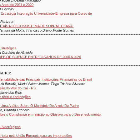
, Raquel Engelman Machado
 os Anos de 2011 e 2020
 Bertolini
Estratégia Integração Universidade-Empresa para Curso de
 Panizzon
TAIS NO ECOSSISTEMA DE SOBRAL-CEARÁ.
 Ventura da Motta, Francisco Bruno Monte Gomes
Estratégias
n Cordeiro de Almeida
EB OF SCIENCE ENTRE OS ANOS DE 2000 A 2020
nance
tabilidade das Principais Instituições Financeiras do Brasil
is Bertolla, Marlei Salete Mecca, Tiago Triches Silvestro
ião do Vale do Caí - RS
tiane dos Reis
 têxtil e confecções
: Uma Análise Sobre O Município De Arroio Do Padre
n, Diuliana Leandro
sobre o Compliance em relação ao Objetivo para o Desenvolvimento
s Siderúrgicas
riada pela União Europeia para as Importações
ein