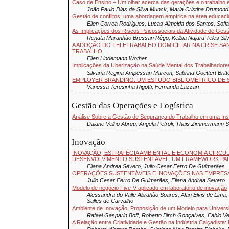
Caso de Ensino – Um olhar acerca das gerações e o trabalho e
João Paulo Dias da Silva Munck, Maria Cristina Drumond
Gestão de conflitos: uma abordagem empírica na área educaci
Ellen Correa Rodrigues, Lucas Almeida dos Santos, Sofia
As Implicações dos Riscos Psicossociais da Atividade de Gest
Renata Maranhão Bressan Rêgo, Kelbia Najara Teles Sil
A ADOÇÃO DO TELETRABALHO DOMICILIAR NA CRISE SAN
TRABALHO
Ellen Lindemann Wother
Implicações da Uberização na Saúde Mental dos Trabalhadore
Silvana Regina Ampessan Marcon, Sabrina Goettert Britt
EMPLOYER BRANDING: UM ESTUDO BIBLIOMÉTRICO DE 
Vanessa Teresinha Rigotti, Fernanda Lazzari
Gestão das Operações e Logística
Análise Sobre a Gestão de Segurança do Trabalho em uma Inst
Daiane Velho Abreu, Angela Petroli, Thais Zimmermann Su
Inovação
INOVAÇÃO, ESTRATÉGIA AMBIENTAL E ECONOMIA CIRC
DESENVOLVIMENTO SUSTENTÁVEL: UM FRAMEWORK PA
Eliana Andrea Severo, Julio Cesar Ferro De Guimarães
OPERAÇÕES SUSTENTÁVEIS E INOVAÇÕES NAS EMPRES
Julio Cesar Ferro De Guimarães, Eliana Andrea Severo
Modelo de negócio Five-V aplicado em laboratório de inovação
Alessandra do Valle Abrahão Soares, Alan Elvis de Lima,
Salles de Carvalho
Ambiente de Inovação: Proposição de um Modelo para Univers
Rafael Gasparin Boff, Roberto Birch Gonçalves, Fábio V
A Relação entre Criatividade e Gestão na Indústria Calçadista: