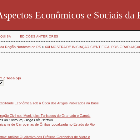
Aspectos Econômicos e Sociais da 
QUISA
EDIÇÕES ANTERIORES
 da Região Nordeste do RS
>
XXI MOSTRA DE INICIAÇÃO CIENTÍFICA, PÓS-GRADUAÇÃ
Y
Z
Toda(o)s
bilidade Econômica sob a Ótica dos Artigos Publicados na Base
a
ução Civil nos Municípios Turísticos de Gramado e Canela
es da Fontoura, Diego Luís Bertollo
icante de Carrocerias de Ônibus Localizada no Estado do Rio
a: Análise Qualitativa das Práticas Gerenciais de Micro e