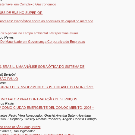
ustentável em Complexo Gastronômico
ÕES DE ENSINO SUPERIOR
mpresas: Diagnóstico sobre as aberturas de capital no mercado
dico-penais no campo ambiental: Perspectivas atuais
anco Neves
tão De Maturidade em Governança Corporativa de Empresas
 BRASIL: UMA ANÁLISE SOB A ÓTICA DO SISTEMA DE
li Bertolini
 SÃO PAULO
tese
PARA O DESENVOLVIMENTO SUSTENTÁVEL DO MUNICÍPIO
S COMO FATOR PARA CONTRATAÇÃO DE SERVIÇOS
rros Rasia
A COMO CIUDAD EMERGENTE DEL CONOCIMIENTO, 2008 –
arlos Pedro Vera Ninacondor, Graciel Anayka Bailon Huayhua,
Callo, Estephany Yrasely Ramos Pacheco, Angela Daniela Portugal
he case of São Paulo, Brazil
Cortese, Tan Yigitcanlar