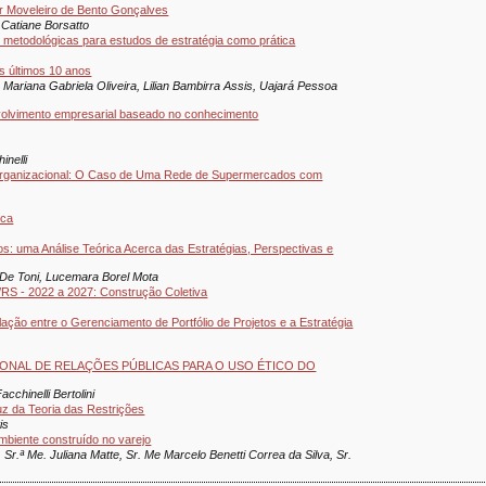
 Moveleiro de Bento Gonçalves
 Catiane Borsatto
 metodológicas para estudos de estratégia como prática
os últimos 10 anos
Mariana Gabriela Oliveira, Lilian Bambirra Assis, Uajará Pessoa
nvolvimento empresarial baseado no conhecimento
inelli
Organizacional: O Caso de Uma Rede de Supermercados com
ica
os: uma Análise Teórica Acerca das Estratégias, Perspectivas e
r De Toni, Lucemara Borel Mota
RS - 2022 a 2027: Construção Coletiva
ação entre o Gerenciamento de Portfólio de Projetos e a Estratégia
IONAL DE RELAÇÕES PÚBLICAS PARA O USO ÉTICO DO
cchinelli Bertolini
uz da Teoria das Restrições
is
mbiente construído no varejo
, Sr.ª Me. Juliana Matte, Sr. Me Marcelo Benetti Correa da Silva, Sr.