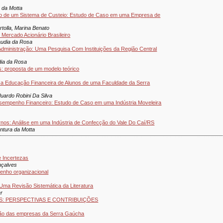
a da Motta
ão de um Sistema de Custeio: Estudo de Caso em uma Empresa de
rtolla, Marina Benato
Mercado Acionário Brasileiro
audia da Rosa
Administração: Uma Pesquisa Com Instituições da Região Central
dia da Rosa
s: proposta de um modelo teórico
 a Educação Financeira de Alunos de uma Faculdade da Serra
uardo Robini Da Silva
Desempenho Financeiro: Estudo de Caso em uma Indústria Moveleira
nos: Análise em uma Indústria de Confecção do Vale Do Caí/RS
ntura da Motta
 Incertezas
nçalves
penho organizacional
Uma Revisão Sistemática da Literatura
er
S: PERSPECTIVAS E CONTRIBUIÇÕES
ação das empresas da Serra Gaúcha