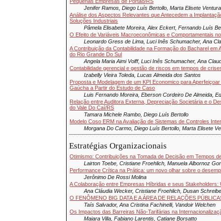
Pequenas Empresas de Portão/RS
Jenifer Ramos, Diego Luís Bertollo, Marta Elisete Ventur
Análise dos Aspectos Relevantes que Antecedem a Implantaç
Soluções Industriais
Pâmela Elisabete Moreira, Alex Eckert, Fernando Luís Be
O Efeito de Variáveis Macroeconômicas e Comportamentais no 
Leonardo Gress de Lima, Luci Inês Schumacher, Ana Cl
A Contribuição da Contabilidade na Formação do Bacharel em 
do Rio Grande Do Sul
Angela Maria Aimi Volff, Luci Inês Schumacher, Ana Clau
Contabilidade gerencial e gestão de riscos em tempos de crise
Izabelly Vieira Toleda, Lucas Almeida dos Santos
Proposta e Modelagem de um KPI Economico para Aperfeiçoar
Gaúcha a Partir do Estudo de Caso
Luis Fernando Moreira, Eberson Cordeiro De Almeida, Ed
Relação entre Auditora Externa, Depreciação Societária e o 
do Vale Do Caí/RS
Tamara Michele Rambo, Diego Luís Bertollo
Modelo Coso ERM na Avaliação de Sistemas de Controles Inter
Morgana Do Carmo, Diego Luís Bertollo, Marta Elisete Ve
Estratégias Organizacionais
Otimismo: Contribuições na Tomada de Decisão em Tempos de
Lairton Toebe, Cristiane Froehlich, Manuela Albornoz Go
Performance Crítica na Prática: um novo olhar sobre o desem
Jerônimo De Rossi Molina
A Colaboração entre Empresas Híbridas e seus Stakeholders: 
Ana Cláudia Wecker, Cristiane Froehlich, Dusan Schreib
O FENÔMENO BIG DATA E A ÁREA DE RELAÇÕES PÚBLICA
Taís Salvador, ‪Ana Cristina Fachinelli, Vandoir Welchen
Os Impactos das Barreiras Não-Tarifárias na Internacionaliz
Maiara Villa, Fabiano Larentis, Catiane Borsatto