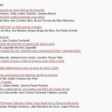
as
m estudo em uma agência de inovação
 Santos, Sofia Ludtke Topolski, Janaina Marchi
funções tradicionalmente masculinas
a Silva, Ana Caroline Silva, Bruna Ferreira da Silva Marciano,
e LGBTQIA+ no Mercado de Trabalho
 da Silva, Sra Mariana Vargas Braga da Silva, Sra Paola Schmitt
acional
 Ana Cristina Fachinelli
ERATURA ENTRE OS ANOS DE 2015 A 2020
o Zappellini Beckert Zappellini
FORMAÇÃO DE LÍDERES NAS ORGANIZAÇÕES: UMA REVISÃO
 Macedo, Adriana Goes Urano, Jucelino Tomas Filho
de Dados Scopus e Web of Science entre 2010 e 2019
lise Bibliométrica entre os Anos de 2011 e 2020
de uma Indústria de Matrizes da Serra Gaúcha
 Miri, Zaida Cristiane dos Reis
o Trabalho
t, Juliana Matte, Jéssica Paula Perotoni
des colaborativas: um estudo com APLs de Caxias do Sul
se Giacomello, Ana Cristina Fachinelli, Fabiano Larentis
 o Programa Televisivo Shark Tank Brasil sob a Ótica do Marxismo
andes Rodrigo Norberto, Lilian Bambirra de Assis, Uajará Pessoa