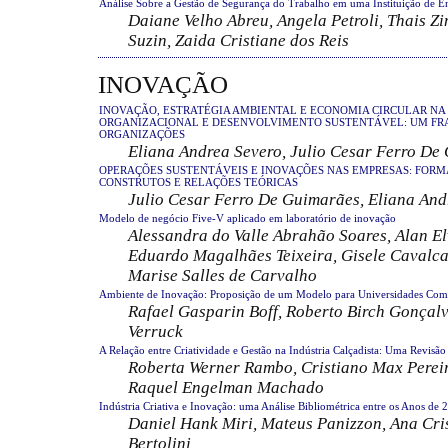
Análise Sobre a Gestão de Segurança do Trabalho em uma Instituição de E
Daiane Velho Abreu, Angela Petroli, Thais 
Suzin, Zaida Cristiane dos Reis
INOVAÇÃO
INOVAÇÃO, ESTRATÉGIA AMBIENTAL E ECONOMIA CIRCULAR N
ORGANIZACIONAL E DESENVOLVIMENTO SUSTENTÁVEL: UM FR
ORGANIZAÇÕES
Eliana Andrea Severo, Julio Cesar Ferro De
OPERAÇÕES SUSTENTÁVEIS E INOVAÇÕES NAS EMPRESAS: FOR
CONSTRUTOS E RELAÇÕES TEÓRICAS
Julio Cesar Ferro De Guimarães, Eliana And
Modelo de negócio Five-V aplicado em laboratório de inovação
Alessandra do Valle Abrahão Soares, Alan El
Eduardo Magalhães Teixeira, Gisele Cavalca
Marise Salles de Carvalho
Ambiente de Inovação: Proposição de um Modelo para Universidades Comu
Rafael Gasparin Boff, Roberto Birch Gonçalv
Verruck
A Relação entre Criatividade e Gestão na Indústria Calçadista: Uma Revisão 
Roberta Werner Rambo, Cristiano Max Pereir
Raquel Engelman Machado
Indústria Criativa e Inovação: uma Análise Bibliométrica entre os Anos de
Daniel Hank Miri, Mateus Panizzon, Ana Cris
Bertolini