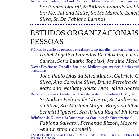
Impacto da pandemia da Covid-19 na qualidade percebida do ambiente con
Sr.ª Bianca Libardi, Sr.ª Maria Eduarda da Si
Sr.ª Me. Juliana Matte, Sr. Me Marcelo Benet
Silva, Sr. Dr. Fabiano Larentis
ESTUDOS ORGANIZACIONAIS
PESSOAS
Práticas de gestão de pessoas e engajamento no trabalho: um estudo em um
Izabel Angélica Barcellos De Oliveira, Luca
Santos, Sofia Ludtke Topolski, Janaina Marc
Novos Desafios no Trabalho Feminino: Mulheres que exercem funções tra
masculinas
João Paulo Dias da Silva Munck, Gabriele C
Silva, Ana Caroline Silva, Bruna Ferreira da
Marciano, Nathany Souza Dias, Talita Soares
Barreiras Invisíveis: Estudo das Dificuldades da Comunidade LGBTQIA+ 
Sr Nathan Pedroni de Oliveira, Sr Guilherme
da Silva, Sra Mariana Vargas Braga da Silva
Schmitt Figueiró, Sra Ariana Raquel Philere
Influência da Cultura e da Autogestão na Comunicação Organizacional
Fabiana Salvator, Fernanda Rizzon, Mayara 
Ana Cristina Fachinelli
ESTILOS DE GESTÃO: UMA REVISÃO SISTEMÁTICA DA LITERATU
DE 2015 A 2020