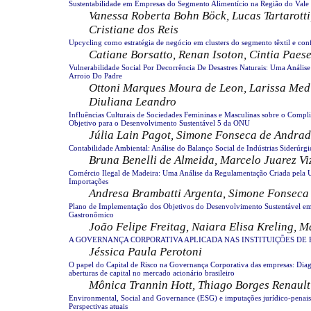
Sustentabilidade em Empresas do Segmento Alimentício na Região do Vale 
Vanessa Roberta Bohn Böck, Lucas Tartarotti
Cristiane dos Reis
Upcycling como estratégia de negócio em clusters do segmento têxtil e con
Catiane Borsatto, Renan Isoton, Cintia Paes
Vulnerabilidade Social Por Decorrência De Desastres Naturais: Uma Análi
Arroio Do Padre
Ottoni Marques Moura de Leon, Larissa Med
Diuliana Leandro
Influências Culturais de Sociedades Femininas e Masculinas sobre o Compl
Objetivo para o Desenvolvimento Sustentável 5 da ONU
Júlia Lain Pagot, Simone Fonseca de Andrad
Contabilidade Ambiental: Análise do Balanço Social de Indústrias Siderúrgi
Bruna Benelli de Almeida, Marcelo Juarez Vi
Comércio Ilegal de Madeira: Uma Análise da Regulamentação Criada pela U
Importações
Andresa Brambatti Argenta, Simone Fonseca
Plano de Implementação dos Objetivos do Desenvolvimento Sustentável 
Gastronômico
João Felipe Freitag, Naiara Elisa Kreling, 
A GOVERNANÇA CORPORATIVA APLICADA NAS INSTITUIÇÕES DE 
Jéssica Paula Perotoni
O papel do Capital de Risco na Governança Corporativa das empresas: Diag
aberturas de capital no mercado acionário brasileiro
Mônica Trannin Hott, Thiago Borges Renault
Environmental, Social and Governance (ESG) e imputações jurídico-penai
Perspectivas atuais