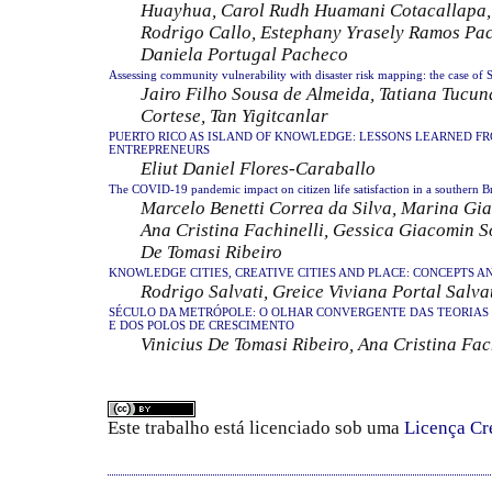
Huayhua, Carol Rudh Huamani Cotacallapa, 
Rodrigo Callo, Estephany Yrasely Ramos Pa
Daniela Portugal Pacheco
Assessing community vulnerability with disaster risk mapping: the case of S
Jairo Filho Sousa de Almeida, Tatiana Tucun
Cortese, Tan Yigitcanlar
PUERTO RICO AS ISLAND OF KNOWLEDGE: LESSONS LEARNED F
ENTREPRENEURS
Eliut Daniel Flores-Caraballo
The COVID-19 pandemic impact on citizen life satisfaction in a southern Br
Marcelo Benetti Correa da Silva, Marina Gia
Ana Cristina Fachinelli, Gessica Giacomin So
De Tomasi Ribeiro
KNOWLEDGE CITIES, CREATIVE CITIES AND PLACE: CONCEPTS 
Rodrigo Salvati, Greice Viviana Portal Salva
SÉCULO DA METRÓPOLE: O OLHAR CONVERGENTE DAS TEORIAS
E DOS POLOS DE CRESCIMENTO
Vinicius De Tomasi Ribeiro, Ana Cristina Fac
Este trabalho está licenciado sob uma
Licença Cr