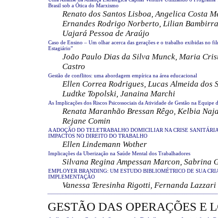
Brasil sob a Ótica do Marxismo
Renato dos Santos Lisboa, Angelica Costa M
Ernandes Rodrigo Norberto, Lilian Bambirra 
Uajará Pessoa de Araújo
Caso de Ensino – Um olhar acerca das gerações e o trabalho exibidas no 
Estagiário”
João Paulo Dias da Silva Munck, Maria Cri
Castro
Gestão de conflitos: uma abordagem empírica na área educacional
Ellen Correa Rodrigues, Lucas Almeida dos S
Ludtke Topolski, Janaina Marchi
As Implicações dos Riscos Psicossociais da Atividade de Gestão na Equipe 
Renata Maranhão Bressan Rêgo, Kelbia Najar
Rejane Comin
A ADOÇÃO DO TELETRABALHO DOMICILIAR NA CRISE SANITÁRIA 
IMPACTOS NO DIREITO DO TRABALHO
Ellen Lindemann Wother
Implicações da Uberização na Saúde Mental dos Trabalhadores
Silvana Regina Ampessan Marcon, Sabrina Go
EMPLOYER BRANDING: UM ESTUDO BIBLIOMÉTRICO DE SUA CRI
IMPLEMENTAÇÃO
Vanessa Teresinha Rigotti, Fernanda Lazzari
GESTÃO DAS OPERAÇÕES E L