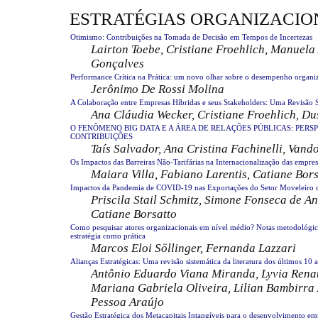
ESTRATÉGIAS ORGANIZACIO
Otimismo: Contribuições na Tomada de Decisão em Tempos de Incertezas
Lairton Toebe, Cristiane Froehlich, Manuela
Gonçalves
Performance Crítica na Prática: um novo olhar sobre o desempenho organi
Jerônimo De Rossi Molina
A Colaboração entre Empresas Híbridas e seus Stakeholders: Uma Revisão Si
Ana Cláudia Wecker, Cristiane Froehlich, Du
O FENÔMENO BIG DATA E A ÁREA DE RELAÇÕES PÚBLICAS: PERSP
CONTRIBUIÇÕES
Taís Salvador, ‪Ana Cristina Fachinelli, Vand
Os Impactos das Barreiras Não-Tarifárias na Internacionalização das empre
Maiara Villa, Fabiano Larentis, Catiane Bors
Impactos da Pandemia de COVID-19 nas Exportações do Setor Moveleiro 
Priscila Stail Schmitz, Simone Fonseca de A
Catiane Borsatto
Como pesquisar atores organizacionais em nível médio? Notas metodológic
estratégia como prática
Marcos Eloi Söllinger, Fernanda Lazzari
Alianças Estratégicas: Uma revisão sistemática da literatura dos últimos 10 
Antônio Eduardo Viana Miranda, Lyvia Rena
Mariana Gabriela Oliveira, Lilian Bambirra 
Pessoa Araújo
Gestão Estratégica dos Metacapitais Intangíveis para o desenvolvimento em