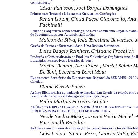
conhecimento
César Panisson, Joel Borges Domingues
Práticas para Transição à Economia Circular em Confecções
Renan Isoton, Cíntia Paese Giacomello, Ana 
Fachinelli
Redes de Cooperação como Estratégia de Desenvolvimento Organizaciona
de Supermercados com Abrangência Estadual
Maicon da Silva, Ieda Teresinha Bavaresco
Gestão de Pessoas e Sustentabilidade: Uma Revisão Sistemática
Luiza Baggio Reinhart, Cristiane Froehlich
Produção e Comercialização de Produtos Vitivinícolas Orgânicos: uma Anál
Estratégias, Perspectivas e Desafios do Setor
Marina Benato, Alex Eckert, Marlei Salete M
De Toni, Lucemara Borel Mota
Planejamento Estratégico do Departamento Regional do SENAI/RS - 2022 
Coletiva
Eliane Kiss de Souza
Análise Bibliométrica de Variáveis Avançadas: Um Estudo da relação entre
Portfólio de Projetos e a Estratégia de uma Organização
Pedro Martins Ferreira Arantes
ANÚNCIOS E PRIVACIDADE: A IMPORTÂNCIA DO PROFISSIONAL D
PÚBLICAS PARA O USO ÉTICO DO REMARKETING
Nicole Sachet Maso, Josiane Vieira Maciel, 
Facchinelli Bertolini
Análise de um processo de contratação de treinamento sob a luz da Teoria d
Geisebel dos Santos Pezzi, Gabriel Vidor, Fa