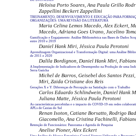
Heloisa Porto Soares, Ana Paula Grillo Rodr
Zappellini Beckert Zappellini
TREINAMENTO, DESENVOLVIMENTO E EDUCAÇÃO PARA FORMAÇ
ORGANIZAÇÕES: UMA REVISÃO DA LITERATURA
Maria Celina Lemos Macedo, Alex Eckert, M
Macedo, Adriana Goes Urano, Jucelino Toma
Gamificação e Engajamento: Análise Bibliométrica nas Bases de Dados Sco
entre 2010 e 2019
Daniel Hank Miri, Jéssica Paula Perotoni
Aprendizagem Organizacional e Transformação Digital: uma Análise Biblio
de 2011 e 2020
Dalila Bordignon, Daniel Hank Miri, Fabian
A Implementação de Indicadores de Desempenho na Produção de uma Indús
Serra Gaúcha
Michel de Barros, Geisebel dos Santos Pezzi
Miri, Zaida Cristiane dos Reis
Gerações X e Y: Diferenças de Percepção na Satisfação com o Trabalho
Carlos Eduardo Schlindwein, Daniel Hank Mir
Juliana Matte, Jéssica Paula Perotoni
As características percebidas e o impacto do COVID-19 em redes colaborat
APLs de Caxias do Sul
Renan Isoton, Catiane Borsatto, Rodrigo Bad
Giacomello, Ana Cristina Fachinelli, Fabian
Retenção de Funcionários: Panorama e Agenda de Pesquisa
Anelise Pioner, Alex Eckert
Uma Análise da Aliança Estratégica Capital Venture Utilizando o Programa