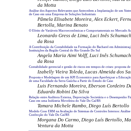
da Motta
Análise dos Aspectos Relevantes que Antecedem a Implantação de um Siste
de Caso em uma Empresa de Soluções Industriais
Pâmela Elisabete Moreira, Alex Eckert, Fern
Bertolla, Marina Benato
O Efeito de Variáveis Macroeconômicas e Comportamentais no Mercado Aci
Leonardo Gress de Lima, Luci Inês Schumach
da Rosa
A Contribuição da Contabilidade na Formação do Bacharel em Administra
Instituições da Região Central do Rio Grande Do Sul
Angela Maria Aimi Volff, Luci Inês Schumach
da Rosa
Contabilidade gerencial e gestão de riscos em tempos de crises: proposta d
Izabelly Vieira Toleda, Lucas Almeida dos Sa
Proposta e Modelagem de um KPI Economico para Aperfeiçoar a Educação
de uma Faculdade da Serra Gaúcha a Partir do Estudo de Caso
Luis Fernando Moreira, Eberson Cordeiro D
Eduardo Robini Da Silva
Relação entre Auditora Externa, Depreciação Societária e o Desempenho Fi
Caso em uma Indústria Moveleira do Vale Do Caí/RS
Tamara Michele Rambo, Diego Luís Bertollo
Modelo Coso ERM na Avaliação de Sistemas de Controles Internos: Análise
Confecção do Vale Do Caí/RS
Morgana Do Carmo, Diego Luís Bertollo, Mar
Ventura da Motta