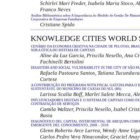
Schirlei Mari Freder, Isabela Maria Stoco, A
Franco Neves
Análise Bibliométrica sobre A Importância do Modelo de Gestão De Matu
Corporativa de Empresas Familiares
Cristiane Spido
KNOWLEDGE CITIES WORLD
CENÁRIO DA ECONOMIA CRIATIVA NA CIDADE DE PELOTAS, BRAS
SOB A ÓTICA DO SISTEMA DE CAPITAIS
Aline da Luz Garcia, Priscila Nesello, Ana Cr
Fachinelli Bertolini
DISASTERS AND SOCIAL VULNERABILITY IN THE CITY OF SÃO P
Rafaela Pastoura Santos, Tatiana Tucunduva
Cortese
A CONTRIBUIÇÃO DO PROGRAMA NOTA FISCAL GAÚCHA PARA O
SUSTENTÁVEL DO MUNICÍPIO DE CAXIAS DO SUL (RS)
Larissa Scalia Boff, Marlei Salete Mecca, Al
INFLUENCIADORES DIGITAIS E O SISTEMA DE CAPITAIS COMO FA
CONTRATAÇÃO DE SERVIÇOS
Camila Waltzer, Priscila Nesello, Isabel Cris
Rasia
DIAGNÓSTICO DEL CAPITAL INSTRUMENTAL DE AREQUIPA COMO
EMERGENTE DEL CONOCIMIENTO, 2008 – 2018
Glenn Roberto Arce Larrea, Wendy Anne Uga
Carlos Pedro Vera Ninacondor, Graciel Anay