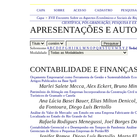
CAPA
SOBRE
ACESSO
CADASTRO
PESQUISA
Capa
>
XVII Encontro Sobre os Aspectos Econômicos e Sociais da Re
CIENTÍFICA, PÓS-GRADUAÇÃO, PESQUISA E E
APRESENTAÇÕES E AUT
Sobrenome
A
B
C
D
E
F
G
H
I
J
K
L
M
N
O
P
Q
R
S
T
U
V
W
X
Y
Z
Toda(
Modalidade:
CONTABILIDADE E FINANÇA
Orçamento Empresarial como Ferramenta de Gestão e Sustentabilidade Eco
Artigos Publicados na Base Spell
Marlei Salete Mecca, Alex Eckert, Bruno Min
Patrimônio de Afetação em Empresas Incorporadoras da Construção Civil 
Turísticos de Gramado e Canela
Ana Lúcia Basei Bauer, Elias Milton Denicol,
da Fontoura, Diego Luís Bertollo
Análise do Valor de Mercado: um Estudo em uma Empresa Fabricante de C
Localizada no Estado do Rio Grande do Sul
Rafaela Rodigues Menegussi, Joel Borges D
Contabilidade Gerencial e o Desempenho em Tempos de Pandemia: Análise Q
Gerenciais de Micro e Pequenas Empresas de Portão/RS
Jenifer Ramos, Diego Luís Bertollo, Marta El