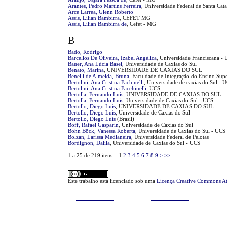
Arantes, Pedro Martins Ferreira
, Universidade Federal de Santa Cata
Arce Larrea, Glenn Roberto
Assis, Lilian Bambirra
, CEFET MG
Assis, Lilian Bambirra de
, Cefet - MG
B
Bado, Rodrigo
Barcellos De Oliveira, Izabel Angélica
, Universidade Franciscana -
Bauer, Ana Lúcia Basei
, Universidade de Caxias do Sul
Benato, Marina
, UNIVERSIDADE DE CAXIAS DO SUL
Benelli de Almeida, Bruna
, Faculdade de Integração do Ensino Sup
Bertolini, Ana Cristina Fachinelli
, Universidade de caxias do Sul - 
Bertolini, Ana Cristina Facchinelli
, UCS
Bertolla, Fernando Luís
, UNIVERSIDADE DE CAXIAS DO SUL
Bertolla, Fernando Luis
, Universidade de Caxias do Sul - UCS
Bertollo, Diego Luís
, UNIVERSIDADE DE CAXIAS DO SUL
Bertollo, Diego Luís
, Universidade de Caxias do Sul
Bertollo, Diego Luís
(Brasil)
Boff, Rafael Gasparin
, Universidade de Caxias do Sul
Bohn Böck, Vanessa Roberta
, Universidade de Caxias do Sul - UCS
Bolzan, Larissa Medianeira
, Universidade Federal de Pelotas
Bordignon, Dalila
, Universidade de Caxias do Sul - UCS
1 a 25 de 219 itens
1
2
3
4
5
6
7
8
9
>
>>
Este trabalho está licenciado sob uma
Licença Creative Commons At