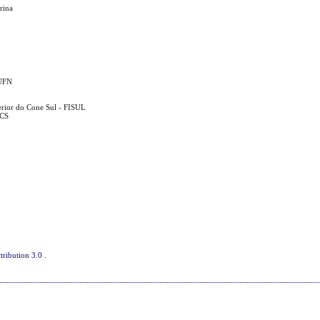
rina
 UFN
erior do Cone Sul - FISUL
UCS
tribution 3.0
.