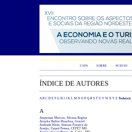
CAPA
SOBRE
ACESSO
ÍNDICE DE AUTORES
A
B
C
D
E
F
G
H
I
J
K
L
M
N
O
P
Q
R
S
T
U
V
W
X
Y
Z
Toda(o)s
A
Ampessan Marcon, Silvana Regina
Anayka Bailon Huayhua, Graciel
Andrade Klein, Simone Fonseca de
Araújo, Uajará Pessoa
, CEFET MG
Araújo, Uajará Pessoa de
, Cefet - MG