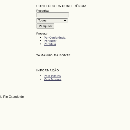
CONTEÚDO DA CONFERÊNCIA
Pesquisa
Procurar
Por Conferência
Por Autor
Por título
TAMANHO DA FONTE
INFORMAÇÃO
Para leitores
Para Autores
 do Rio Grande do