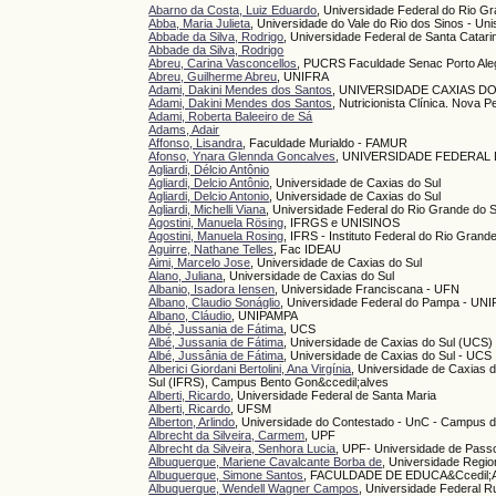
Abarno da Costa, Luiz Eduardo
, Universidade Federal do Rio 
Abba, Maria Julieta
, Universidade do Vale do Rio dos Sinos - Uni
Abbade da Silva, Rodrigo
, Universidade Federal de Santa Catar
Abbade da Silva, Rodrigo
Abreu, Carina Vasconcellos
, PUCRS Faculdade Senac Porto Ale
Abreu, Guilherme Abreu
, UNIFRA
Adami, Dakini Mendes dos Santos
, UNIVERSIDADE CAXIAS D
Adami, Dakini Mendes dos Santos
, Nutricionista Clínica. Nova P
Adami, Roberta Baleeiro de Sá
Adams, Adair
Affonso, Lisandra
, Faculdade Murialdo - FAMUR
Afonso, Ynara Glennda Goncalves
, UNIVERSIDADE FEDERAL
Agliardi, Délcio Antônio
Agliardi, Delcio Antônio
, Universidade de Caxias do Sul
Agliardi, Delcio Antonio
, Universidade de Caxias do Sul
Agliardi, Michelli Viana
, Universidade Federal do Rio Grande do
Agostini, Manuela Rösing
, IFRGS e UNISINOS
Agostini, Manuela Rosing
, IFRS - Instituto Federal do Rio Grand
Aguirre, Nathane Telles
, Fac IDEAU
Aimi, Marcelo Jose
, Universidade de Caxias do Sul
Alano, Juliana
, Universidade de Caxias do Sul
Albanio, Isadora Iensen
, Universidade Franciscana - UFN
Albano, Claudio Sonáglio
, Universidade Federal do Pampa - UN
Albano, Cláudio
, UNIPAMPA
Albé, Jussania de Fátima
, UCS
Albé, Jussania de Fátima
, Universidade de Caxias do Sul (UCS)
Albé, Jussânia de Fátima
, Universidade de Caxias do Sul - UCS
Alberici Giordani Bertolini, Ana Virgínia
, Universidade de Caxias d
Sul (IFRS), Campus Bento Gon&ccedil;alves
Alberti, Ricardo
, Universidade Federal de Santa Maria
Alberti, Ricardo
, UFSM
Alberton, Arlindo
, Universidade do Contestado - UnC - Campus d
Albrecht da Silveira, Carmem
, UPF
Albrecht da Silveira, Senhora Lucia
, UPF- Universidade de Pass
Albuquerque, Mariene Cavalcante Borba de
, Universidade Regio
Albuquerque, Simone Santos
, FACULDADE DE EDUCA&Ccedil
Albuquerque, Wendell Wagner Campos
, Universidade Federal R