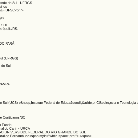
Grande do Sul - UFRGS
sinos
ina - UFSC<br />
gre
O SUL
etrópolis/RS.
 DO PARÁ
 Sul (UFRGS)
e do Sul
IPAMPA
o Sul (UCS) e&nbsp;Instituto Federal de Educa&ccedil;&atilde;o, Ci&ecirc;ncia e Tecnologia
e Curitibanos/SC
o Fundo
nal do Cariri - URCA
;AO UNIVERSIDDE FEDERAL DO RIO GRANDE DO SUL
ural de Pernambuco<span style="white-space: pre;"> </span>