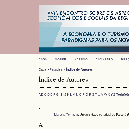
CAPA
SOBRE
ACESSO
CADASTRO
PES
Capa
>
Pesquisa
>
Índice de Autores
Índice de Autores
A
B
C
D
E
F
G
H
I
J
K
L
M
N
O
P
Q
R
S
T
U
V
W
X
Y
Z
Toda(o)
-
------------, Mariana Tomazin
, Universidade estadual do Par
A