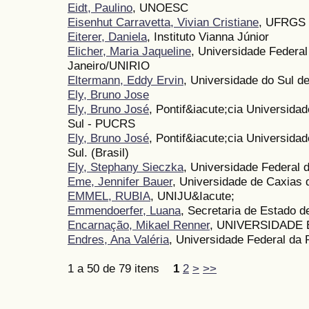
Eidt, Paulino
, UNOESC
Eisenhut Carravetta, Vivian Cristiane
, UFRGS
Eiterer, Daniela
, Instituto Vianna Júnior
Elicher, Maria Jaqueline
, Universidade Federal
Janeiro/UNIRIO
Eltermann, Eddy Ervin
, Universidade do Sul d
Ely, Bruno Jose
Ely, Bruno José
, Pontif&iacute;cia Universida
Sul - PUCRS
Ely, Bruno José
, Pontif&iacute;cia Universida
Sul. (Brasil)
Ely, Stephany Sieczka
, Universidade Federal 
Eme, Jennifer Bauer
, Universidade de Caxias 
EMMEL, RUBIA
, UNIJU&Iacute;
Emmendoerfer, Luana
, Secretaria de Estado d
Encarnação, Mikael Renner
, UNIVERSIDADE
Endres, Ana Valéria
, Universidade Federal da 
1 a 50 de 79 itens
1
2
>
>>