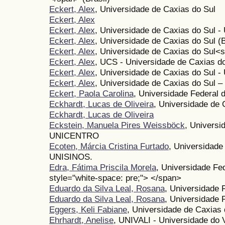
Eckert, Alex
, Universidade de Caxias do Sul
Eckert, Alex
Eckert, Alex
, Universidade de Caxias do Sul 
Eckert, Alex
, Universidade de Caxias do Sul (B
Eckert, Alex
, Universidade de Caxias do Sul<
Eckert, Alex
, UCS - Universidade de Caxias d
Eckert, Alex
, Universidade de Caxias do Sul 
Eckert, Alex
, Universidade de Caxias do Sul 
Eckert, Paola Carolina
, Universidade Federal 
Eckhardt, Lucas de Oliveira
, Universidade de 
Eckhardt, Lucas de Oliveira
Eckstein, Manuela Pires Weissböck
, Universi
UNICENTRO
Ecoten, Márcia Cristina Furtado
, Universidade
UNISINOS.
Edra, Fátima Priscila Morela
, Universidade Fe
style="white-space: pre;"> </span>
Eduardo da Silva Leal, Rosana
, Universidade 
Eduardo da Silva Leal, Rosana
, Universidade 
Eggers, Keli Fabiane
, Universidade de Caxia
Ehrhardt, Anelise
, UNIVALI - Universidade do V