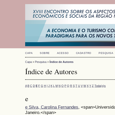
CAPA
SOBRE
ACESSO
CADASTRO
PESQUISA
Capa
>
Pesquisa
>
Índice de Autores
Índice de Autores
A
B
C
D
E
F
G
H
I
J
K
L
M
N
O
P
Q
R
S
T
U
V
W
X
Y
Z
Toda(o)s
e
e Silva, Carolina Fernandes
, <span>Universida
Janeiro.</span>