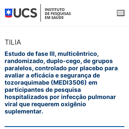
Pular
para
o
conteúdo
TILIA
O Instituto
Estudo de fase III, multicêntrico,
randomizado, duplo-cego, de grupos
Apresentação
Para participantes
paralelos, controlado por placebo para
avaliar a eficácia e segurança de
Equipe
O que é pesquisa clínica?
Pesquisas clínicas
tozoraquimabe (MEDI3506) em
Qualidade
Fases da pesquisa clínica
Pesquisas clínicas com recrutamento aberto
participantes de pesquisa
Serviços
hospitalizados por infecção pulmonar
Publicações
Como participar
Pesquisas clínicas em andamento
Água Purificada e Ultrapurificada
Contato
viral que requerem oxigênio
suplementar.
Pesquisas concluídas
REDCap