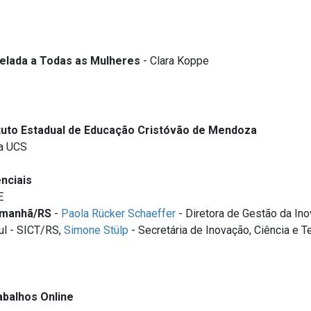
velada a Todas as Mulheres
- Clara Koppe
ituto Estadual de Educação Cristóvão de Mendoza
da UCS
nciais
E
Amanhã/RS
-
Paola Rücker Schaeffer
- Diretora de Gestão da Ino
ul - SICT/RS,
Simone Stülp
- Secretária de Inovação, Ciência e 
balhos Online