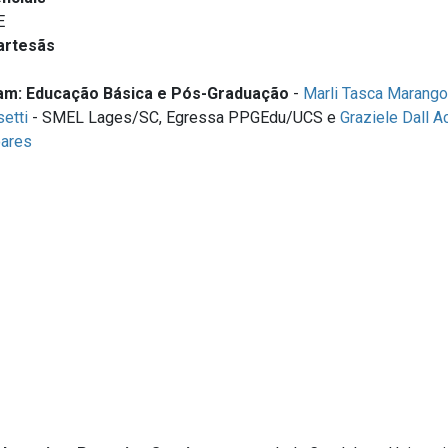
E
 artesãs
am: Educação Básica e Pós-Graduação
-
Marli Tasca Marango
etti
- SMEL Lages/SC, Egressa PPGEdu/UCS e
Graziele Dall A
oares