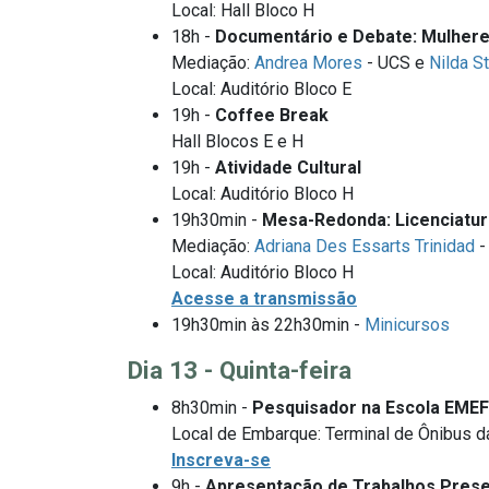
Local: Hall Bloco H
18h -
Documentário e Debate: Mulhere
Mediação:
Andrea Mores
- UCS e
Nilda S
Local: Auditório Bloco E
19h -
Coffee Break
Hall Blocos E e H
19h -
Atividade Cultural
Local: Auditório Bloco H
19h30min -
Mesa-Redonda: Licenciatur
Mediação:
Adriana Des Essarts Trinidad
-
Local: Auditório Bloco H
Acesse a transmissão
19h30min às 22h30min -
Minicursos
Dia 13 - Quinta-feira
8h30min -
Pesquisador na Escola EMEF
Local de Embarque: Terminal de Ônibus 
Inscreva-se
9h -
Apresentação de Trabalhos Prese