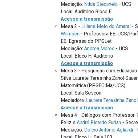
Mediação:
Nilda Stecanela
- UCS
Local: Auditório Bloco E
Acesse a transmissão
Mesa 2 -
Liliane Melo do Amaral
- S
Wilmsen
- Professora EB, UCS/Par
EB, Egressa do PPGLet
Mediação:
Andrea Mores
- UCS
Local: Bloco H, Auditório
Acesse a transmissão
Mesa 3 - Pesquisas com Educação B
Silva Laurete Teresinha Zanol Saue
Matemática (PPGECiMa/UCS)
Local: Sala Sescon
Mediadora:
Laurete Teresinha Zanol
Acesse a transmissão
Mesa 4 - Diálogos com Professor-
Feliz e
André Ricardo Furlan
- Secre
Mediação:
Delcio Antônio Agliardi
-
Local: Bloco H, Sala 103