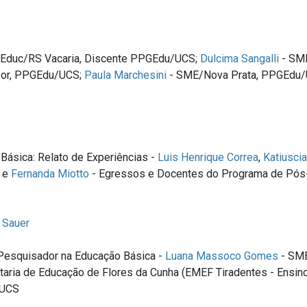
Educ/RS Vacaria, Discente PPGEdu/UCS;
Dulcima Sangalli
- SME
for, PPGEdu/UCS;
Paula Marchesini
- SME/Nova Prata, PPGEdu
ásica: Relato de Experiências -
Luis Henrique Correa
,
Katiusci
r e
Fernanda Miotto
- Egressos e Docentes do Programa de Pós-
 Sauer
Pesquisador na Educação Básica -
Luana Massoco Gomes
- SME
taria de Educação de Flores da Cunha (EMEF Tiradentes - Ensi
 UCS