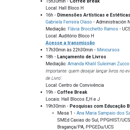
15h30min -
Coffee Break
Local: Hall Bloco H
16h -
Dimensões Artísticas e Estétic
Gabriela Ferreira Olaso
- Administración 
Mediação:
Flávia Brocchetto Ramos
- UC
Local: Auditório Bloco H
Acesse a transmissão
17h30min às 22h30min -
Minicursos
18h -
Lançamento de Livros
Mediação:
Amanda Khalil Suleiman Zucco
Importante: quem desejar lançar livros no e
de Livro'.
Local: Centro de Convivência
19h -
Coffee Break
Locais: Hall Blocos E,H e J
19h30min -
Pesquisas com Educação Bá
Mesa 1 -
Ana Maria Sampaio dos S
SMEd Caxias do Sul, PPGHIST/UCS
Bragança/PA, PPGEDu/UCS