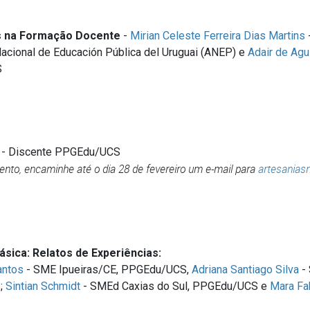
as na Formação Docente
-
Mirian Celeste Ferreira Dias Martins
Nacional de Educación Pública del Uruguai (ANEP) e
Adair de Agu
S
- Discente PPGEdu/UCS
vento, encaminhe até o dia 28 de fevereiro um e-mail para
artesania
sica: Relatos de Experiências:
antos
- SME Ipueiras/CE, PPGEdu/UCS,
Adriana Santiago Silva
-
;
Sintian Schmidt
- SMEd Caxias do Sul, PPGEdu/UCS e
Mara Fa