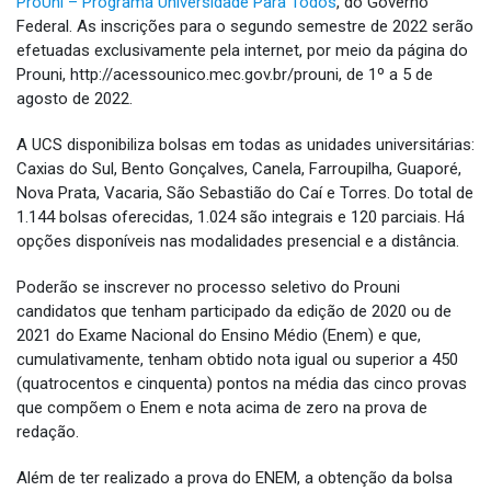
ProUni – Programa Universidade Para Todos
, do Governo
Federal. As inscrições para o segundo semestre de 2022 serão
efetuadas exclusivamente pela internet, por meio da página do
Prouni, http://acessounico.mec.gov.br/prouni, de 1º a 5 de
agosto de 2022.
A UCS disponibiliza bolsas em todas as unidades universitárias:
Caxias do Sul, Bento Gonçalves, Canela, Farroupilha, Guaporé,
Nova Prata, Vacaria, São Sebastião do Caí e Torres. Do total de
1.144 bolsas oferecidas, 1.024 são integrais e 120 parciais. Há
opções disponíveis nas modalidades presencial e a distância.
Poderão se inscrever no processo seletivo do Prouni
candidatos que tenham participado da edição de 2020 ou de
2021 do Exame Nacional do Ensino Médio (Enem) e que,
cumulativamente, tenham obtido nota igual ou superior a 450
(quatrocentos e cinquenta) pontos na média das cinco provas
que compõem o Enem e nota acima de zero na prova de
redação.
Além de ter realizado a prova do ENEM, a obtenção da bolsa