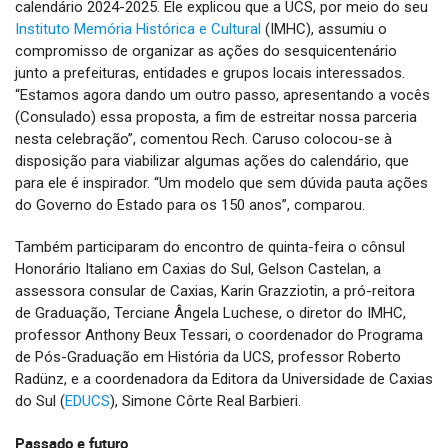
calendário 2024-2025. Ele explicou que a UCS, por meio do seu
Instituto Memória Histórica e Cultural
(IMHC), assumiu o
compromisso de organizar as ações do sesquicentenário
junto a prefeituras, entidades e grupos locais interessados.
“Estamos agora dando um outro passo, apresentando a vocês
(Consulado) essa proposta, a fim de estreitar nossa parceria
nesta celebração”, comentou Rech. Caruso colocou-se à
disposição para viabilizar algumas ações do calendário, que
para ele é inspirador. “Um modelo que sem dúvida pauta ações
do Governo do Estado para os 150 anos”, comparou.
Também participaram do encontro de quinta-feira o cônsul
Honorário Italiano em Caxias do Sul, Gelson Castelan, a
assessora consular de Caxias, Karin Grazziotin, a pró-reitora
de Graduação, Terciane Ângela Luchese, o diretor do IMHC,
professor Anthony Beux Tessari, o coordenador do Programa
de Pós-Graduação em História da UCS, professor Roberto
Radünz, e a coordenadora da Editora da Universidade de Caxias
do Sul (
EDUCS
), Simone Côrte Real Barbieri.
Passado e futuro