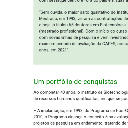
com destaque dentro e fora do país em suas á
“Sem dúvida, o maior salto qualitativo do Ins
Mestrado, em 1993, vieram as contratações de
e hoje já titulou 65 doutores em Biotecnologi
(mestrado profissional). Com o início do cur
com novas linhas de pesquisa e vem investind
mais um período de avaliação da CAPES, noss
anos, em 2021”.
Um portfólio de conquistas
Ao completar 40 anos, o Instituto de Biotecnologi
de recursos humanos qualificados, em que se pode
– A implantação, em 1993, do Programa de Pós-Gr
2010, o Programa alcança o conceito 5 na avalia
projetos de pesquisa em andamento, tratando de t