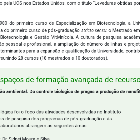
o pela UCS nos Estados Unidos, com o título “Leveduras obtidas po
980 do primeiro curso de Especialização em Biotecnologia, a Uni
stricto sensu
ra do primeiro curso de pós-graduação
: o Mestrado em 
Biotecnologia e Gestão Vitivinícola. A cultura de pesquisa acadêm
ção pessoal e profissional, a ampliação do número de linhas e proj
rminantes para a expansão e qualificação da Universidade, contri
 reunindo 28 cursos (18 mestrados e 10 doutorados).
 espaços de formação avançada de recur
ão ambiental. Do controle biológico de pragas à produção de nanof
lógica foi o foco das atividades desenvolvidas no Instituto
nhas de pesquisa dos programas de pós-graduação e às
laboratórios abrangem as seguintes áreas:
Dr. Sidnei Moura e Silva