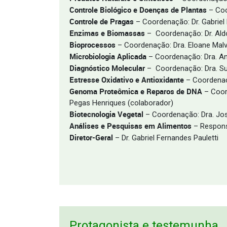
Controle Biológico e Doenças de Plantas
– Coo
Controle de Pragas
– Coordenação: Dr. Gabriel 
Enzimas e Biomassas
– Coordenação: Dr. Aldo 
Bioprocessos
– Coordenação: Dra. Eloane Malv
Microbiologia Aplicada
– Coordenação: Dra. A
Diagnóstico Molecular
– Coordenação: Dra. Su
Estresse Oxidativo e Antioxidante
– Coordenaçã
Genoma Proteômica e Reparos de DNA
– Coord
Pegas Henriques (colaborador)
Biotecnologia Vegetal
– Coordenação: Dra. Jo
Análises e Pesquisas em Alimentos
– Responsá
Diretor-
Geral
– Dr. Gabriel Fernandes Pauletti
Protagonista e testemunha