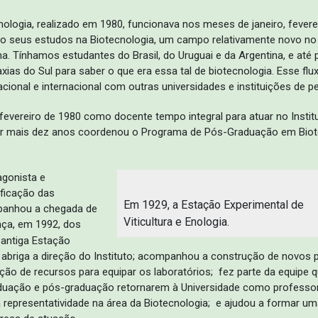
ologia, realizado em 1980, funcionava nos meses de janeiro, fevere
ndo seus estudos na Biotecnologia, um campo relativamente novo no
a. Tínhamos estudantes do Brasil, do Uruguai e da Argentina, e até p
axias do Sul para saber o que era essa tal de biotecnologia. Esse flu
nacional e internacional com outras universidades e instituições de p
m fevereiro de 1980 como docente tempo integral para atuar no Insti
r mais dez anos coordenou o Programa de Pós-Graduação em Biote
agonista e
ificação das
Em 1929, a Estação Experimental de
mpanhou a chegada de
Viticultura e Enologia.
ça, em 1992, dos
 antiga Estação
oje abriga a direção do Instituto; acompanhou a construção de novo
ção de recursos para equipar os laboratórios; fez parte da equipe 
raduação e pós-graduação retornarem à Universidade como professor
a representatividade na área da Biotecnologia; e ajudou a formar um