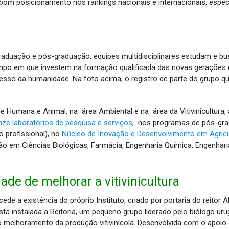
bom posicionamento nos rankings nacionais e internacionais, espec
raduação e pós-graduação, equipes multidisciplinares estudam e 
po em que investem na formação qualificada das novas gerações de
sso da humanidade. Na foto acima, o registro de parte do grupo que
 Humana e Animal, na área Ambiental e na área da Vitivinicultura, 
nze laboratórios de pesquisa e serviços
, nos programas de pós-g
 profissional), no
Núcleo de Inovação e Desenvolvimento em Agricu
 em Ciências Biológicas, Farmácia, Engenharia Química, Engenharia
e de melhorar a vitivinicultura
ede a existência do próprio Instituto, criado por portaria do reitor 
tá instalada a Reitoria, um pequeno grupo liderado pelo biólogo u
 o melhoramento da produção vitivinícola. Desenvolvida com o apoio