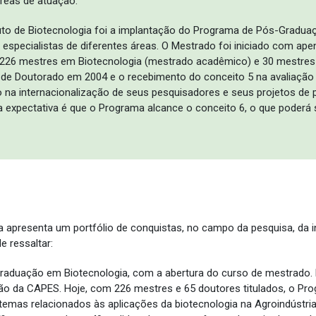
reas de atuação.
tituto de Biotecnologia foi a implantação do Programa de Pós-Gradu
 especialistas de diferentes áreas. O Mestrado foi iniciado com 
a, 226 mestres em Biotecnologia (mestrado acadêmico) e 30 mestres
so de Doutorado em 2004 e o recebimento do conceito 5 na avaliaç
o na internacionalização de seus pesquisadores e seus projetos de
a expectativa é que o Programa alcance o conceito 6, o que poder
a apresenta um portfólio de conquistas, no campo da pesquisa, da i
 ressaltar:
aduação em Biotecnologia, com a abertura do curso de mestrado. E
ção da CAPES. Hoje, com 226 mestres e 65 doutores titulados, o Pr
emas relacionados às aplicações da biotecnologia na Agroindústria