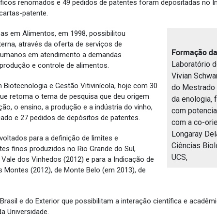
ficos renomados e 49 pedidos de patentes foram depositadas no Inst
cartas-patente.
sas em Alimentos, em 1998, possibilitou
rna, através da oferta de serviços de
Formação da
s humanos em atendimento a demandas
Laboratório d
 produção e controle de alimentos.
Vivian Schwa
 Biotecnologia e Gestão Vitivinícola, hoje com 30
do Mestrado 
 que retoma o tema de pesquisa que deu origem
da enologia, 
ção, o ensino, a produção e a indústria do vinho,
com potencia
icado e 27 pedidos de depósitos de patentes.
com a co-ori
Longaray Del
oltados para a definição de limites e
Ciências Bio
es finos produzidos no Rio Grande do Sul,
UCS,
 Vale dos Vinhedos (2012) e para a Indicação de
os Montes (2012), de Monte Belo (em 2013), de
rasil e do Exterior que possibilitam a interação científica e acad
da Universidade.