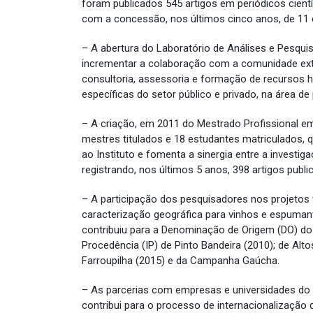
foram publicados 545 artigos em periódicos cientí
com a concessão, nos últimos cinco anos, de 11 
– A abertura do Laboratório de Análises e Pesqui
incrementar a colaboração com a comunidade exte
consultoria, assessoria e formação de recurso
específicas do setor público e privado, na área de
– A criação, em 2011 do Mestrado Profissional em
mestres titulados e 18 estudantes matriculados,
ao Instituto e fomenta a sinergia entre a investiga
registrando, nos últimos 5 anos, 398 artigos publ
– A participação dos pesquisadores nos projetos v
caracterização geográfica para vinhos e espumant
contribuiu para a Denominação de Origem (DO) do
Procedência (IP) de Pinto Bandeira (2010); de Alt
Farroupilha (2015) e da Campanha Gaúcha.
– As parcerias com empresas e universidades do B
contribui para o processo de internacionalização 