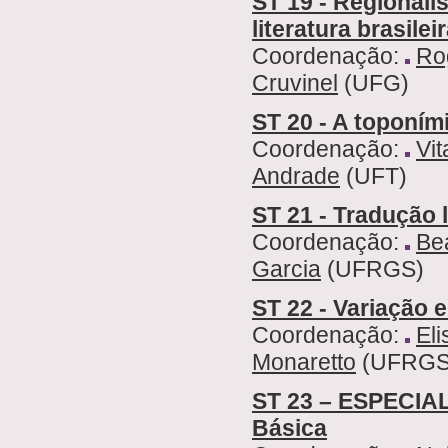
ST 19 - Regionalis
literatura brasil
Coordenação:
Ro
Cruvinel
(UFG)
ST 20 - A toponími
Coordenação:
Vit
Andrade
(UFT)
ST 21 - Tradução l
Coordenação:
Bea
Garcia
(UFRGS)
ST 22 - Variação 
Coordenação:
Eli
Monaretto
(UFRGS
ST 23 – ESPECIAL
Básica