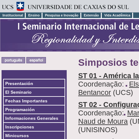
Institucional
Ensino
Pesquisa e Inovação
Extensão
Vida Acadêmica
Simposios t
ST 01 - América la
Coordenação:
El
Presentación
Bentancor
(UCS)
El Seminario
Fechas Importantes
ST 02 - Configura
Programación
Coordenação:
Mar
Informaciones Generales
Naud de Moura
(U
Inscripciones
(UNISINOS)
Minicursos