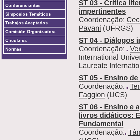
ST 03 - Crítica li
Conferenciantes
impertinentes
Simposios Temáticos
Coordenação:
Ceci
Trabajos Aceptados
Pavani
(UFRGS)
Comisión Organizadora
ST 04 - Diálogos 
Circulares
Coordenação:
Ver
Normas
International Unive
Laureate Internatio
ST 05 - Ensino de
Coordenação:
Te
Faggion
(UCS)
ST 06 - Ensino e
livros didáticos:
Fundamental
Coordenação:
Tân