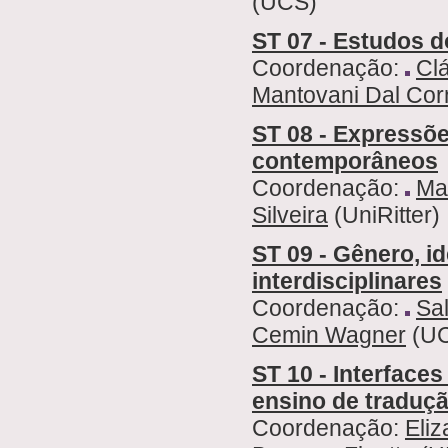
(UCS)
ST 07 - Estudos do
Coordenação:
Cl
Mantovani Dal Cor
ST 08 - Expressões
contemporâneos
Coordenação:
Ma
Silveira
(UniRitter)
ST 09 - Gênero, i
interdisciplinares
Coordenação:
Sa
Cemin Wagner
(U
ST 10 - Interface
ensino de traduçã
Coordenação:
Eli