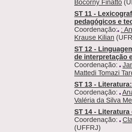
Bocorny Finatto
(U
ST 11 - Lexicogra
pedagógicos e te
Coordenação:
: A
Krause Kilian
(UFR
ST 12 - Linguagem
de interpretação 
Coordenação:
Jan
Mattedi Tomazi Tar
ST 13 - Literatura
Coordenação:
An
Valéria da Silva M
ST 14 - Literatur
Coordenação:
Cl
(UFFRJ)