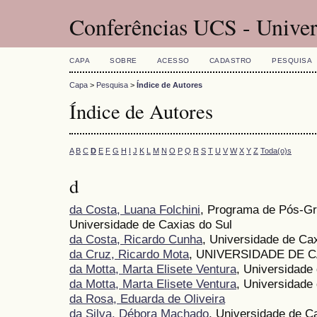
Conferências UCS - Univer
CAPA
SOBRE
ACESSO
CADASTRO
PESQUISA
Capa
>
Pesquisa
>
Índice de Autores
Índice de Autores
A
B
C
D
E
F
G
H
I
J
K
L
M
N
O
P
Q
R
S
T
U
V
W
X
Y
Z
Toda(o)s
d
da Costa, Luana Folchini
, Programa de Pós-Gr
Universidade de Caxias do Sul
da Costa, Ricardo Cunha
, Universidade de Ca
da Cruz, Ricardo Mota
, UNIVERSIDADE DE 
da Motta, Marta Elisete Ventura
, Universidade
da Motta, Marta Elisete Ventura
, Universidade
da Rosa, Eduarda de Oliveira
da Silva, Débora Machado
, Universidade de C