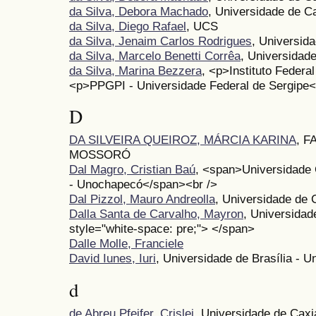
da Silva, Debora Machado
, Universidade de C
da Silva, Diego Rafael
, UCS
da Silva, Jenaim Carlos Rodrigues
, Universid
da Silva, Marcelo Benetti Corrêa
, Universidad
da Silva, Marina Bezzera
, <p>Instituto Federal
<p>PPGPI - Universidade Federal de Sergipe<
D
DA SILVEIRA QUEIROZ, MÁRCIA KARINA
, 
MOSSORÓ
Dal Magro, Cristian Baú
, <span>Universidade
- Unochapecó</span><br />
Dal Pizzol, Mauro Andreolla
, Universidade de 
Dalla Santa de Carvalho, Mayron
, Universida
style="white-space: pre;"> </span>
Dalle Molle, Franciele
David Iunes, Iuri
, Universidade de Brasília - U
d
de Abreu Pfeifer, Crislei
, Universidade de Caxi