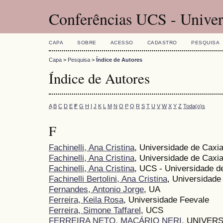
Conferências UCS - Univer
CAPA
SOBRE
ACESSO
CADASTRO
PESQUISA
Capa
>
Pesquisa
>
Índice de Autores
Índice de Autores
A
B
C
D
E
F
G
H
I
J
K
L
M
N
O
P
Q
R
S
T
U
V
W
X
Y
Z
Toda(o)s
F
Fachinelli, Ana Cristina
, Universidade de Caxi
Fachinelli, Ana Cristina
, Universidade de Caxia
Fachinelli, Ana Cristina
, UCS - Universidade d
Fachinelli Bertolini, Ana Cristina
, Universidade
Fernandes, Antonio Jorge
, UA
Ferreira, Keila Rosa
, Universidade Feevale
Ferreira, Simone Taffarel
, UCS
FERREIRA NETO, MACÁRIO NERI
, UNIVER