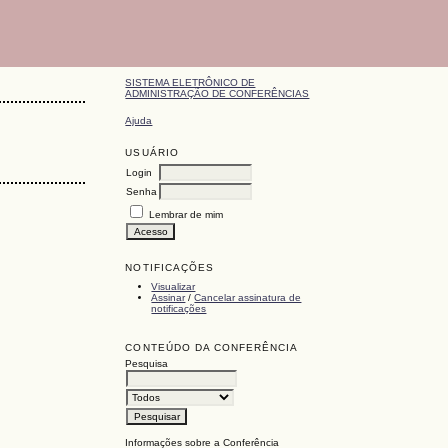
SISTEMA ELETRÔNICO DE
ADMINISTRAÇÃO DE CONFERÊNCIAS
Ajuda
USUÁRIO
Login
Senha
Lembrar de mim
NOTIFICAÇÕES
Visualizar
Assinar
/
Cancelar assinatura de
notificações
CONTEÚDO DA CONFERÊNCIA
Pesquisa
Informações sobre a Conferência