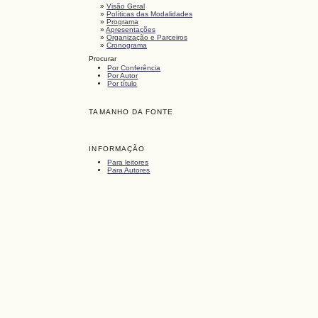
»
Visão Geral
»
Políticas das Modalidades
»
Programa
»
Apresentações
»
Organização e Parceiros
»
Cronograma
Procurar
Por Conferência
Por Autor
Por título
TAMANHO DA FONTE
INFORMAÇÃO
Para leitores
Para Autores