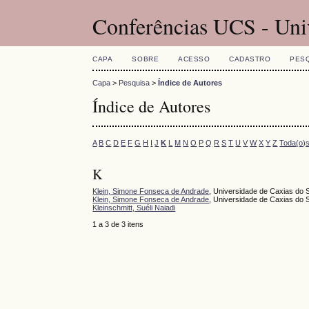
Conferências UCS - Uni
CAPA
SOBRE
ACESSO
CADASTRO
PES
Capa
>
Pesquisa
>
Índice de Autores
Índice de Autores
A
B
C
D
E
F
G
H
I
J
K
L
M
N
O
P
Q
R
S
T
U
V
W
X
Y
Z
Toda(o)
K
Klein, Simone Fonseca de Andrade
, Universidade de Caxias do 
Klein, Simone Fonseca de Andrade
, Universidade de Caxias do S
Kleinschmitt, Suéli Naiadi
1 a 3 de 3 itens