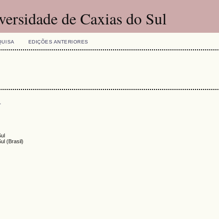
versidade de Caxias do Sul
QUISA
EDIÇÕES ANTERIORES
s
Sul
ul (Brasil)