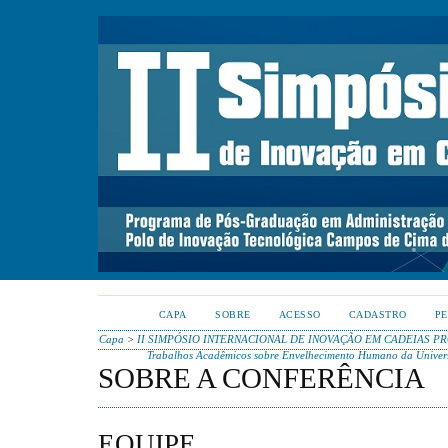
CAPA
SOBRE
ACESSO
CADASTRO
PE
Capa
>
II SIMPÓSIO INTERNACIONAL DE INOVAÇÃO EM CADEIAS P
Trabalhos Acadêmicos sobre Envelhecimento Humano da Univers
SOBRE A CONFERÊNCIA
EQUIPE