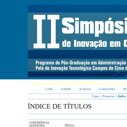
CAPA
SOBRE
ACESSO
CADASTRO
PE
Capa
>
Pesquisa
>
Índice 
ÍNDICE DE TÍTULOS
CONFERÊNCIA
AGENDADA
TÍTULO