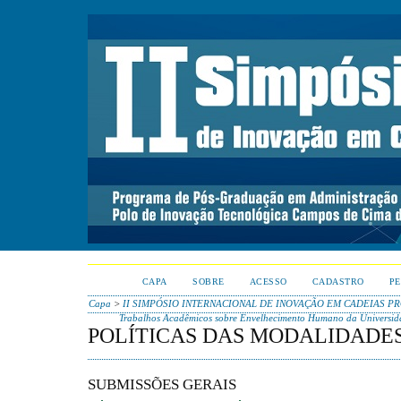
CAPA
SOBRE
ACESSO
CADASTRO
PE
Capa
>
II SIMPÓSIO INTERNACIONAL DE INOVAÇÃO EM CADEIAS P
Trabalhos Acadêmicos sobre Envelhecimento Humano da Universida
POLÍTICAS DAS MODALIDADE
SUBMISSÕES GERAIS