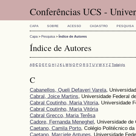
Conferências UCS - Univer
CAPA
SOBRE
ACESSO
CADASTRO
PESQUISA
Capa
>
Pesquisa
>
Índice de Autores
Índice de Autores
A
B
C
D
E
F
G
H
I
J
K
L
M
N
O
P
Q
R
S
T
U
V
W
X
Y
Z
Toda(o)s
C
Cabanellos, Queli Defaveri Varela
, Universida
Cabral, Joice Martins
, Universidade Federal 
Cabral Coutinho, Maria Vitoria
, Universidade 
Cabral Coutinho, Maria Vitória
Cabral Grecco, Maria Terêsa
Cadore, Fernanda Meneghel
, Universidade de
Caetano, Camila Porto
, Colégio Politécnico d
Caetano, Marciele Antunes
, Universidade Fede