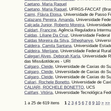
Caetano, Maria Raquel
Caetano, Maria Raquel
, UFRGS-FACCAT (Bras
Caimi, Flávia Eloisa
, Universidade de Passo 
Calazans Pereira, Amanda
, Universidade Fede
Calçada Junior, Roberto Moreira
, Universidad
Caldart, Francine
, Agência Reguladora Interm
Caldas, Liliane Da Cruz
, Universidade Federal
Caldas Moreira da Silva, Sthephanye
, Univers
Caldeira, Camila Santana
, Universidade Esta
Caldeira, Merijane
, Universidade Federal Rural
Calegari Alves, Deborah Karla
, Universidade R
das Miss&otilde;es - URI
Calgaro, Cleide
, Universidade de Caxias do Su
Calgaro, Cleide
, Universidade de Caxias do Su
Calgaro, Cleide
, Universidade de Caxias do S
Caliari, Rochele Bonetto
, Universidade de Cax
CALIARI, ROCHELE BONETTO
, UCS
Califani, Vitória
, Universidade Tecnológica Fed
1 a 25 de 619 itens
1
2
3
4
5
6
7
8
9
10
>
>>