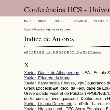
Conferências UCS - Univer
CAPA
SOBRE
ACESSO
CADASTRO
PESQUISA
Capa
>
Pesquisa
>
Índice de Autores
Índice de Autores
A
B
C
D
E
F
G
H
I
J
K
L
M
N
O
P
Q
R
S
T
U
V
W
X
Y
Z
Toda(o)s
X
Xavier, Daniel de Albuquerque
, UEA - Escola S
Xavier, Eduardo da Motta
Xavier, Itamaragiba Chaves
, <p>Doutorando d
Gradua&ccedil;&atilde;o, da Faculdade de Educ
Universidade Federal de Pelotas (PPGE/FAE
de Estudos e Investiga&ccedil;&otilde;es em 
Xavier, Lisânia Doberstein
, UniRitter Laureate 
Xavier, Nícolas Lamb
, TEC Serra Escola de Ed