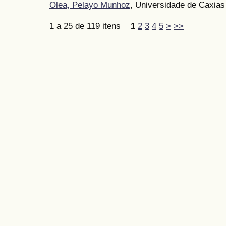
Olea, Pelayo Munhoz
, Universidade de Caxias 
1 a 25 de 119 itens
1
2
3
4
5
>
>>