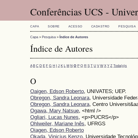
Conferências UCS - Univer
CAPA
SOBRE
ACESSO
CADASTRO
PESQUISA
Capa
>
Pesquisa
>
Índice de Autores
Índice de Autores
A
B
C
D
E
F
G
H
I
J
K
L
M
N
O
P
Q
R
S
T
U
V
W
X
Y
Z
Toda(o)s
O
Oaigen, Edson Roberto
, UNIVATES; UEP.
Obregon, Sandra Leonara
, Universidade Feder
Obregon, Sandra Leonara
, Centro Universit&a
Ogawa, Mary Natsue
, <html />
Ogliari, Lucas Nunes
, <p>PUCRS</p>
Ohlweiler, Mariane Inês
, UFRGS
Oiagen, Edson Roberto
Okada, Vinicius Kenzo
, Universidade Tecnológ