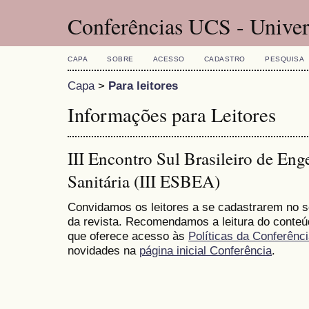
Conferências UCS - Univer
CAPA
SOBRE
ACESSO
CADASTRO
PESQUISA
Capa
>
Para leitores
Informações para Leitores
III Encontro Sul Brasileiro de En
Sanitária (III ESBEA)
Convidamos os leitores a se cadastrarem no se
da revista. Recomendamos a leitura do conte
que oferece acesso às
Políticas da Conferênc
novidades na
página inicial Conferência
.