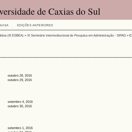
versidade de Caxias do Sul
QUISA
EDIÇÕES ANTERIORES
tária (III ESBEA)
>
XI Seminário Interinstitucional de Pesquisa em Administração - SIPAD
>
C
outubro 28, 2016
outubro 29, 2016
setembro 4, 2016
outubro 30, 2016
setembro 1, 2016