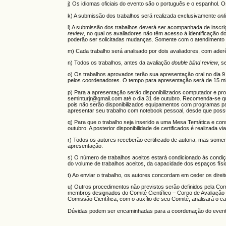
j) Os idiomas oficiais do evento são o português e o espanhol. 
k) A submissão dos trabalhos será realizada exclusivamente
onl
l) A submissão dos trabalhos deverá ser acompanhada de inscri
review
, no qual os avaliadores não têm acesso à identificação 
poderão ser solicitadas mudanças. Somente com o atendimento des
m) Cada trabalho será analisado por dois avaliadores, com ader
n) Todos os trabalhos, antes da avaliação
double blind review
, s
o) Os trabalhos aprovados terão sua apresentação oral no dia
pelos coordenadores. O tempo para apresentação será de 15 mi
p) Para a apresentação serão disponibilizados computador e pro
seminturjr@gmail.com até o dia 31 de outubro. Recomenda-se q
pois não serão disponibilizados equipamentos com programas p
apresentar seu trabalho com notebook pessoal, desde que possua
q) Para que o trabalho seja inserido a uma Mesa Temática e con
outubro. A posterior disponibilidade de certificados é realizada v
r) Todos os autores receberão certificado de autoria, mas some
apresentação.
s) O número de trabalhos aceitos estará condicionado às con
do volume de trabalhos aceitos, da capacidade dos espaços físi
t) Ao enviar o trabalho, os autores concordam em ceder os direi
u) Outros procedimentos não previstos serão definidos pela Co
membros designados do Comitê Científico – Corpo de Avaliação é
Comissão Científica, com o auxílio de seu Comitê, analisará o c
Dúvidas podem ser encaminhadas para a coordenação do evento