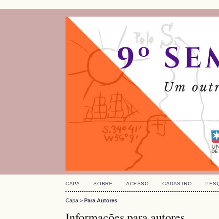
CAPA
SOBRE
ACESSO
CADASTRO
PES
Capa
>
Para Autores
Informações para autores