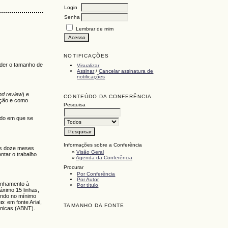
Login
Senha
Lembrar de mim
NOTIFICAÇÕES
eder o tamanho de
Visualizar
Assinar
/
Cancelar assinatura de
notificações
ind review
) e
CONTEÚDO DA CONFERÊNCIA
ação e como
Pesquisa
tado em que se
Informações sobre a Conferência
mos doze meses
»
Visão Geral
ntar o trabalho
»
Agenda da Conferência
Procurar
Por Conferência
Por Autor
alinhamento à
Por título
áximo 15 linhas,
sendo no mínimo
to
: em fonte Arial,
TAMANHO DA FONTE
cnicas (ABNT).