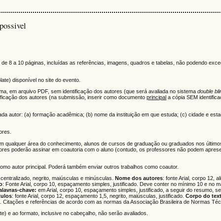
possivel
 de 8 a 10 páginas, incluídas as referências, imagens, quadros e tabelas, não podendo exc
te) disponível no site do evento.
a, em arquivo PDF, sem identificação dos autores (que será avaliada no sistema
double bl
tificação dos autores (na submissão, inserir como documento
principal
a cópia SEM identific
ada autor: (a) formação acadêmica; (b) nome da instituição em que estuda; (c) cidade e es
ores.
e em qualquer área do conhecimento, alunos de cursos de graduação ou graduados nos últi
ores poderão assinar em coautoria com o aluno (contudo, os professores não podem aprese
como autor principal. Poderá também enviar outros trabalhos como coautor.
, centralizado, negrito, maiúsculas e minúsculas.
Nome dos autores
: fonte Arial, corpo 12, 
o
: Fonte Arial, corpo 10, espaçamento simples, justificado. Deve conter no mínimo 10 e no m
alavras-chave:
em Arial, corpo 10, espaçamento simples, justificado, a seguir do resumo, 
tulos
: fonte Arial, corpo 12, espaçamento 1,5, negrito, maiúsculas, justificado.
Corpo do tex
1,5. Citações e referências de acordo com as normas da Associação Brasileira de Normas Té
e) e ao formato, inclusive no cabeçalho, não serão avaliados.