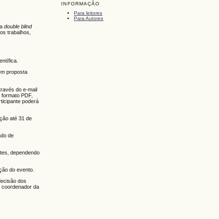
INFORMAÇÃO
Para leitores
Para Autores
ma
double blind
os trabalhos,
ntífica.
em proposta
través do e-mail
 formato PDF,
ticipante poderá
ição até 31 de
ado de
stes, dependendo
ação do evento.
decisão dos
o coordenador da