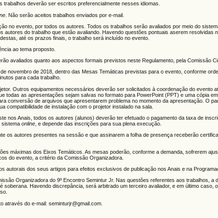
Os trabalhos deverão ser escritos preferencialmente nesses idiomas.
ine
. Não serão aceitos trabalhos enviados por e-mail.
ção no evento, por todos os autores. Todos os trabalhos serão avaliados por meio do siste
dos autores do trabalho que estão avaliando. Havendo questões pontuais aserem resolvidas n
tas, até os prazos finais, o trabalho será incluído no evento.
ência ao tema proposto.
erão avaliados quanto aos aspectos formais previstos neste Regulamento, pela Comissão Cie
 9 de novembro de 2018, dentro das Mesas Temáticas previstas para o evento, conforme ord
nutos para cada trabalho.
jetor. Outros equipamentos necessários deverão ser solicitados à coordenação do evento a
ue todas as apresentações sejam salvas no formato para PowerPoint (PPT) e uma cópia em
ara conversão de arquivos que apresentarem problema no momento da apresentação. O par
 compatibilidade de instalação com o projetor instalado na sala.
ste nos Anais, todos os autores (alunos) deverão ter efetuado o pagamento da taxa de inscr
ia sistema
online
, e depende das inscrições para sua plena execução.
nte os autores presentes na sessão e que assinarem a folha de presença receberão certific
dições máximas dos Eixos Temáticos. As mesas poderão, conforme a demanda, sofrerem aju
cos do evento, a critério da Comissão Organizadora.
tos autorais dos seus artigos para efeitos exclusivos de publicação nos Anais e na Program
missão Organizadora do 9º Encontro Semintur Jr. Nas questões referentes aos trabalhos, a 
 soberana. Havendo discrepância, será arbitrado um terceiro avaliador, e em último caso, 
aso.
 através do e-mail: seminturjr@gmail.com.