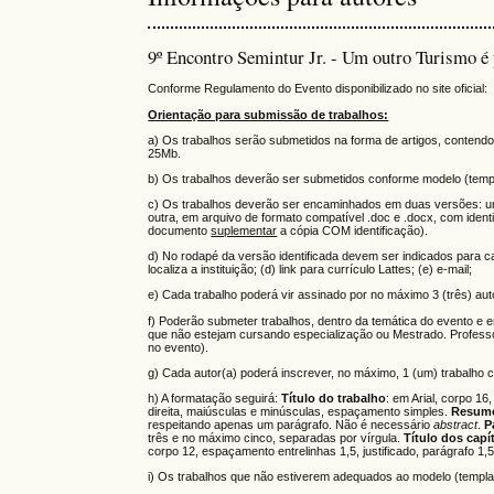
9º Encontro Semintur Jr. - Um outro Turismo é 
Conforme Regulamento do Evento disponibilizado no site oficial:
Orientação para submissão de trabalhos:
a) Os trabalhos serão submetidos na forma de artigos, contendo
25Mb.
b) Os trabalhos deverão ser submetidos conforme modelo (templa
c) Os trabalhos deverão ser encaminhados em duas versões: um
outra, em arquivo de formato compatível .doc e .docx, com iden
documento
suplementar
a cópia COM identificação).
d) No rodapé da versão identificada devem ser indicados para c
localiza a instituição; (d) link para currículo Lattes; (e) e-mail;
e) Cada trabalho poderá vir assinado por no máximo 3 (três) aut
f) Poderão submeter trabalhos, dentro da temática do evento 
que não estejam cursando especialização ou Mestrado. Profess
no evento).
g) Cada autor(a) poderá inscrever, no máximo, 1 (um) trabalho 
h) A formatação seguirá:
Título do trabalho
: em Arial, corpo 16
direita, maiúsculas e minúsculas, espaçamento simples.
Resum
respeitando apenas um parágrafo. Não é necessário
abstract
.
P
três e no máximo cinco, separadas por vírgula.
Título dos capí
corpo 12, espaçamento entrelinhas 1,5, justificado, parágrafo 
i) Os trabalhos que não estiverem adequados ao modelo (templat