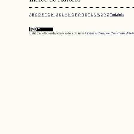
A
B
C
D
E
F
G
H
I
J
K
L
M
N
O
P
Q
R
S
T
U
V
W
X
Y
Z
Toda(o)s
Este trabalho está licenciado sob uma
Licença Creative Commons Attrib