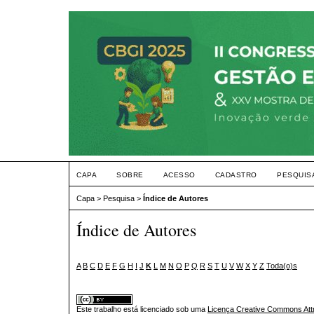
CAPA
SOBRE
ACESSO
CADASTRO
PESQUIS
Capa
>
Pesquisa
>
Índice de Autores
Índice de Autores
A
B
C
D
E
F
G
H
I
J
K
L
M
N
O
P
Q
R
S
T
U
V
W
X
Y
Z
Toda(o)s
Este trabalho está licenciado sob uma
Licença Creative Commons Attr