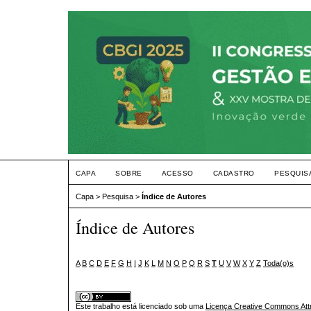
CAPA
SOBRE
ACESSO
CADASTRO
PESQUIS
Capa
>
Pesquisa
>
Índice de Autores
Índice de Autores
A
B
C
D
E
F
G
H
I
J
K
L
M
N
O
P
Q
R
S
T
U
V
W
X
Y
Z
Toda(o)s
Este trabalho está licenciado sob uma
Licença Creative Commons Attr