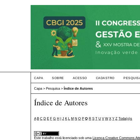
CAPA
SOBRE
ACESSO
CADASTRO
PESQUIS
Capa
>
Pesquisa
>
Índice de Autores
Índice de Autores
A
B
C
D
E
F
G
H
I
J
K
L
M
N
O
P
Q
R
S
T
U
V
W
X
Y
Z
Toda(o)s
Este trabalho está licenciado sob uma
Licença Creative Commons Attr