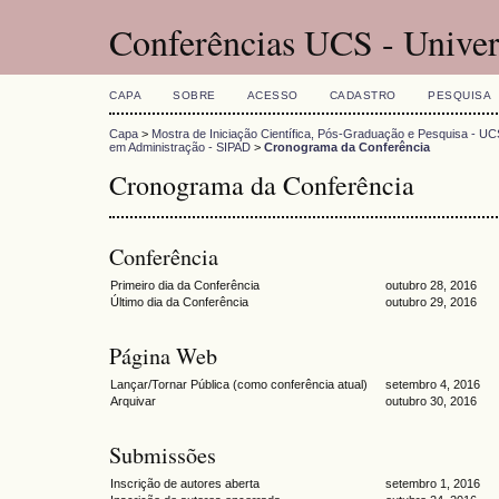
Conferências UCS - Univer
CAPA
SOBRE
ACESSO
CADASTRO
PESQUISA
Capa
>
Mostra de Iniciação Científica, Pós-Graduação e Pesquisa - UC
em Administração - SIPAD
>
Cronograma da Conferência
Cronograma da Conferência
Conferência
Primeiro dia da Conferência
outubro 28, 2016
Último dia da Conferência
outubro 29, 2016
Página Web
Lançar/Tornar Pública (como conferência atual)
setembro 4, 2016
Arquivar
outubro 30, 2016
Submissões
Inscrição de autores aberta
setembro 1, 2016