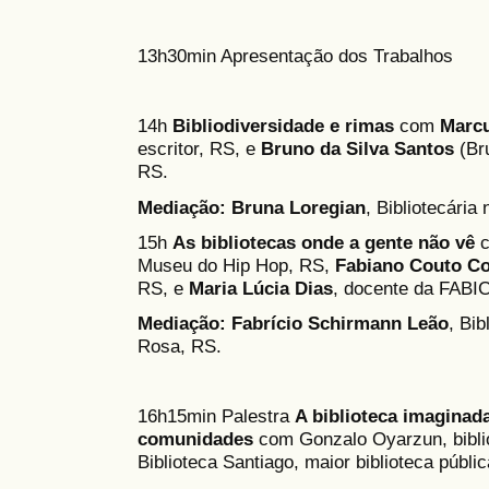
13h30min Apresentação dos Trabalhos
14h
Bibliodiversidade e rimas
com
Marcu
escritor, RS, e
Bruno da Silva Santos
(Bru
RS.
Mediação:
Bruna Loregian
, Bibliotecária
15h
As bibliotecas onde a gente não vê
c
Museu do Hip Hop, RS,
Fabiano Couto Co
RS, e
Maria Lúcia Dias
, docente da FAB
Mediação:
Fabrício Schirmann Leão
, Bib
Rosa, RS.
16h15min Palestra
A biblioteca imaginad
comunidades
com Gonzalo Oyarzun, biblio
Biblioteca Santiago, maior biblioteca públic