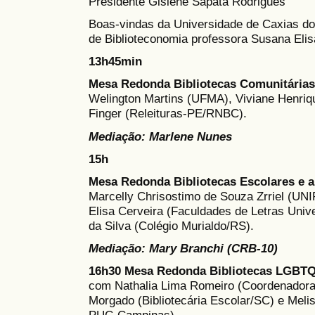
Presidente Gislene Sapata Rodrigues
Boas-vindas da Universidade de Caxias d
de Biblioteconomia professora Susana El
13h45min
Mesa Redonda
Bibliotecas Comunitárias
Welington Martins (UFMA), Viviane Henriq
Finger (Releituras-PE/RNBC).
Mediação: Marlene Nunes
15h
Mesa Redonda Bibliotecas Escolares e 
Marcelly Chrisostimo de Souza Zrriel (UN
Elisa Cerveira (Faculdades de Letras Unive
da Silva (Colégio Murialdo/RS).
Mediação: Mary Branchi (CRB-10)
16h30
Mesa Redonda Bibliotecas LGBTQI
com Nathalia Lima Romeiro (Coordenadora
Morgado (Bibliotecária Escolar/SC) e Meli