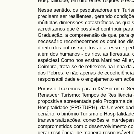
Hospitalidade, em diferentes regiões e esc
Nesse sentido, os pesquisadores em Turism
precisam ser resilientes, gerando condiçõ
múltiplas dimensões catastróficas as quai
acreditamos que é possível contribuir par
Graduação, a compreensão de que, para qu
necessário reconhecermos os conflitos dist
direito dos outros sujeitos ao acesso e p
além dos humanos - os rios, as florestas, 
espécies! Como nos ensina Martinez Allier
Coimbra, trata-se de reflexões na linha da
dos Pobres, e não apenas de ecoeficiência
responsabilidade e o engajamento em ações
Por isso, trazemos para o XV Encontro Sem
Renascer Turismo: Tempos de Resiliência 
propositiva apresentada pelo Programa d
Hospitalidade (PPGTURH), da Universidad
cenário, o binômio Turismo e Hospitalidad
transversalizações, conexões e interdepe
comprometidos com o desenvolvimento com
gerar resiliência, de maneira responsável