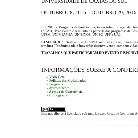
UNIVERSIDADE DE CAXIAS DO SUL
OUTUBRO 28, 2016 – OUTUBRO 29, 2016
Em 2016, o Programa de Pós-Graduação em Administração da Univer
(SIPAD). Este evento é resultado da parceria dos programas de 
UFSM, UNIMPAMPA, UNISINOS, UNISC, UPF e URI.
RESULTADOS:
Neste ano, o XI SIPAD ocorreu em conjunto com
temática “Produtividade e Inovação: desenvolvendo competitividade
TRABALHOS QUE PARTICIPARAM DO EVENTO DISPONÍV
INFORMAÇÕES SOBRE A CONFER
»
Visão Geral
»
Políticas das Modalidades
»
Programa
»
Apresentações
»
Agenda da Conferência
»
Cronograma
Este trabalho está licenciado sob uma
Licença Creative Commons At