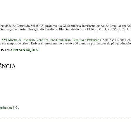
sidade de Caxias do Sul (UCS) promoveu o XI Seminário Interinstitucional de Pesquisa em Ad
Pós-Graduação em Administração do Estado do Rio Grande do Sul - FURG, IMED, PUCRS, UCS, U
 a
XVI Mostra de Iniciação Científica, Pós-Graduação, Pesquisa e Extensão
(ISSN 2357-9706)
, c
 em tempos de crise”. Estiveram presentes no evento 200 alunos e professores de pós-graduação 
EIS EM
APRESENTAÇÕES
ÊNCIA
tribution 3.0
.