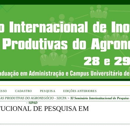
ESSO
CADASTRO
PESQUISA
EDIÇÕES ANTERIORES
IAS PRODUTIVAS DO AGRONEGÓCIO - SIICPA
>
XI Seminário Interinstitucional de Pesquis
- SIPAD
TUCIONAL DE PESQUISA EM