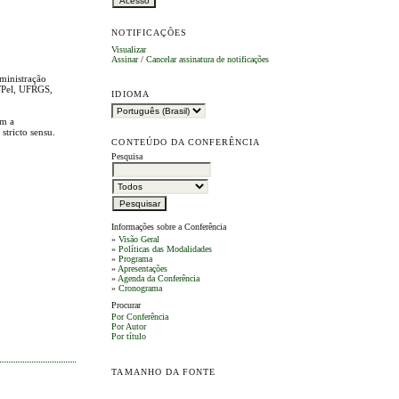
NOTIFICAÇÕES
Visualizar
Assinar
/
Cancelar assinatura de notificações
ministração
FPel, UFRGS,
IDIOMA
om a
stricto sensu.
CONTEÚDO DA CONFERÊNCIA
Pesquisa
Informações sobre a Conferência
»
Visão Geral
»
Políticas das Modalidades
»
Programa
»
Apresentações
»
Agenda da Conferência
»
Cronograma
Procurar
Por Conferência
Por Autor
Por título
TAMANHO DA FONTE